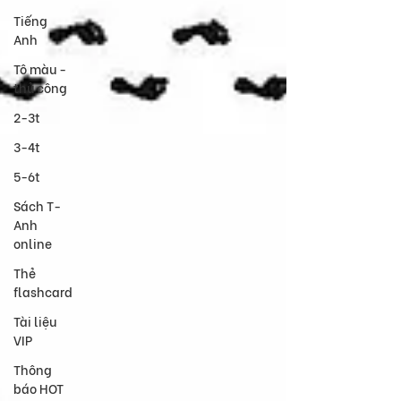
Tiếng
Anh
Tô màu -
thủ công
2-3t
3-4t
5-6t
Sách T-
Anh
online
Thẻ
flashcard
Tài liệu
VIP
Thông
báo HOT