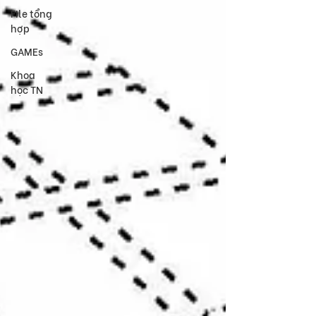
FIle tổng
hợp
GAMEs
Khoa
học TN