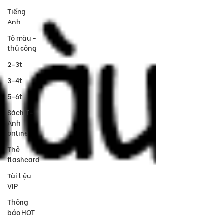
Tiếng
Anh
Tô màu -
thủ công
2-3t
3-4t
5-6t
Sách T-
Anh
online
Thẻ
flashcard
Tài liệu
VIP
Thông
báo HOT