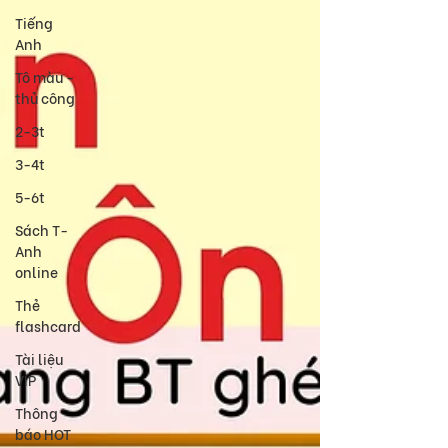
Tiếng
Anh
Tô màu -
thủ công
2-3t
3-4t
5-6t
Sách T-
Anh
online
Thẻ
flashcard
Tài liệu
VIP
Thông
báo HOT