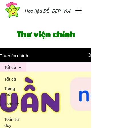
Học liệu DỄ-ĐẸP-VUI
Thư viện chính
Thư viện chính
Tất cả
Tất cả
Tiếng
Việt
Toán cơ
bản
Toán tư
duy