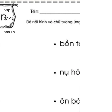
FIle tổng
hợp
GAMEs
Khoa
học TN