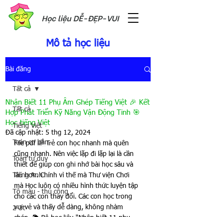
Học liệu DỄ-ĐẸP-VUI
Mô tả học liệu
Bài đăng
Tất cả
Nhận Biết 11 Phụ Âm Ghép Tiếng Việt 🎉 Kết
Tất cả
Hợp Phát Triển Kỹ Năng Vận Động Tinh 🎯
Học tiếng Việt
Tiếng Việt
Đã cập nhật:
5 thg 12, 2024
Toán cơ bản
File pdf 
🌈 
Trẻ con học nhanh mà quên 
cũng nhanh. Nên việc lặp đi lặp lại là cần 
Toán tư duy
thiết để giúp con ghi nhớ bài học sâu và 
Tiếng Anh
lâu hơn. Chính vì thế mà Thư viện Chơi 
mà Học luôn có nhiều hình thức luyện tập 
Tô màu - thủ công
cho các con thay đổi. Các con học trong 
vui vẻ và thấy dễ dàng, không nhàm 
2-3t