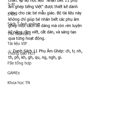
chán. 📚 Bộ học liệu "Nhận biết 11 phụ 
3-4t
âm ghép tiếng Việt" được thiết kế dành 
riêng cho các bé mẫu giáo. Bộ tài liệu này 
5-6t
không chỉ giúp bé nhận biết các phụ âm 
Sách T-Anh online
ghép một cách dễ dàng mà còn rèn luyện 
kỹ năng cầm viết, cắt dán, và sáng tạo 
Thẻ flashcard
qua từng hoạt động.  
Tài liệu VIP
✨ Danh Sách 11 Phụ Âm Ghép: ch, tr, nh, 
Thông báo HOT
th, ph, kh, gh, qu, ng, ngh, gi.
FIle tổng hợp
GAMEs
Khoa học TN