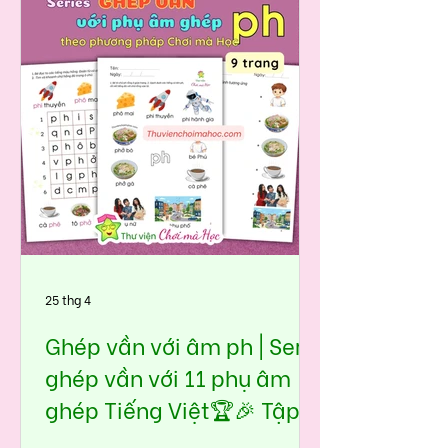
nhầm giữa tr và ch. Phát âm 2 âm
này khá giống nhau (nhất là các bé
nói tiếng miền Nam), nên nếu
không luyện đúng cách ngay từ
đầu, bé sẽ đọc sai kéo dài. Bộ học
liệu Ghép vần với âm tr trong seri 11
phụ âm ghép tiếng việt được thiết
kế theo hướng đưa âm vào tình
huống quen thuộc, giúp bé:👉 nhìn
hình – nhậ
25 thg 4
Ghép vần với âm ph | Seri
ghép vần với 11 phụ âm
ghép Tiếng Việt🏆🎉 Tập