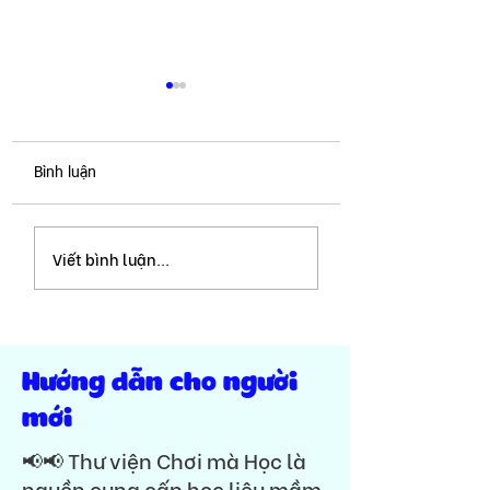
Bình luận
Phụ âm ghép tiếng Việt
Phụ âm ghép qu 
Viết bình luận...
| Trọn bộ mê cung 11
cung chữ | Nhận b
chữ ghép 2 chữ | font
thường tiểu học
Hướng dẫn cho người
mới
📢📢 Thư viện Chơi mà Học là
nguồn cung cấp học liệu mầm