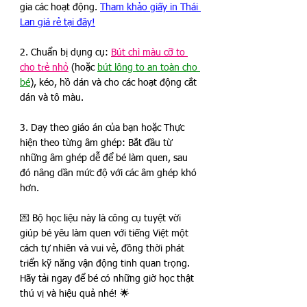
gia các hoạt động. 
Tham khảo giấy in Thái 
Lan giá rẻ tại đây!
2. Chuẩn bị dụng cụ: 
Bút chì màu cỡ to 
cho trẻ nhỏ
 (hoặc 
bút lông to an toàn cho 
bé
), kéo, hồ dán và cho các hoạt động cắt 
dán và tô màu. 
3. Dạy theo giáo án của bạn hoặc Thực 
hiện theo từng âm ghép: Bắt đầu từ 
những âm ghép dễ để bé làm quen, sau 
đó nâng dần mức độ với các âm ghép khó 
hơn.  
💌 Bộ học liệu này là công cụ tuyệt vời 
giúp bé yêu làm quen với tiếng Việt một 
cách tự nhiên và vui vẻ, đồng thời phát 
triển kỹ năng vận động tinh quan trọng. 
Hãy tải ngay để bé có những giờ học thật 
thú vị và hiệu quả nhé! 🌟