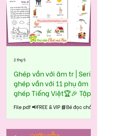
2 thg 5
Ghép vần với âm tr | Seri
ghép vần với 11 phụ âm
ghép Tiếng Việt🏆🎉 Tập
đọc tiền tiểu học - lớp 1
File pdf 📢FREE & VIP 📘Bé đọc chắc
âm tr ngay từ đầu, nhận biết dễ
dàng và nhanh chóng tiếng có âm
tr trong thơ truyện thực tế 🤩 Trong
giai đoạn tập đọc, nhiều bé rất dễ