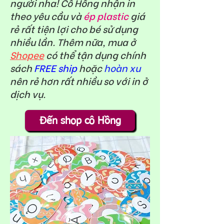
người nha! Cô Hồng nhận in
theo yêu cầu và
ép plastic
giá
rẻ rất tiện lợi cho bé sử dụng
nhiều lần. Thêm nữa, mua ở
Shopee
có thể tận dụng chính
sách
FREE ship
hoặc
hoàn xu
nên rẻ hơn rất nhiều so với in ở
dịch vụ.
Đến shop cô Hồng