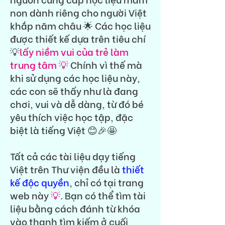
non dành riêng cho người Việt
khắp năm châu 🌟 Các học liệu
được thiết kế dựa trên tiêu chí
💡
lấy niềm vui của trẻ làm
trung tâm 💡
Chính vì thế mà
khi sử dụng các học liệu này,
các con sẽ thấy như là đang
chơi, vui và dễ dàng, từ đó bé
yêu thích việc học tập, đặc
biệt là tiếng Việt 😊🎉🤩
Tất cả các tài liệu dạy tiếng
Việt trên Thư viện đều là
thiết
kế độc quyền
, chỉ có tại trang
web này
💡
. Bạn có thể tìm tài
liệu bằng cách đánh từ khóa
vào thanh tìm kiếm ở cuối