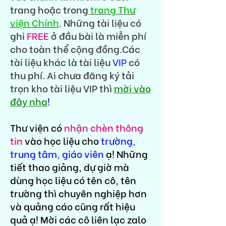
trang hoặc trong
trang Thư
viện Chính
. Những tài liệu có
ghi
FREE
ở đầu bài là miễn phí
cho toàn thể cộng đồng.Các
tài liệu khác là tài liệu
VIP
có
thu phí. Ai chưa đăng ký tải
trọn kho tài liệu VIP thì
mời vào
đây nha
!
Thư viện có
nhận chèn thông
tin
vào học liệu cho
trường,
trung tâm, giáo viên
ạ! Những
tiết thao giảng, dự giờ mà
dùng học liệu có tên cô, tên
trường thì chuyên nghiệp hơn
và quảng cáo cũng rất hiệu
quả ạ! Mời các cô liên lạc zalo