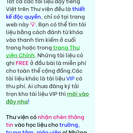
Tất cả các tài liệu dạy tiếng
Việt trên Thư viện đều là
thiết
kế độc quyền
, chỉ có tại trang
web này
💡
. Bạn có thể tìm tài
liệu bằng cách đánh từ khóa
vào thanh tìm kiếm ở cuối
trang hoặc trong
trang Thư
viện Chính
. Những tài liệu có
ghi
FREE
ở đầu bài là miễn phí
cho toàn thể cộng đồng.Các
tài liệu khác là tài liệu
VIP
có
thu phí. Ai chưa đăng ký tải
trọn kho tài liệu VIP thì
mời vào
đây nha
!
Thư viện có
nhận chèn thông
tin
vào học liệu cho
trường,
trung tâm, giáo viên
ạ! Những