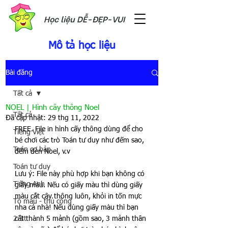
Học liệu DỄ-ĐẸP-VUI
Mô tả học liệu
Bài đăng
Tất cả
NOEL | Hình cây thông Noel
Tất cả
Đã cập nhật:
29 thg 11, 2022
FREE. File in hình cấy thông dùng để cho 
Tiếng Việt
bé chơi các trò Toán tư duy như đếm sao, 
Toán cơ bản
đếm đèn Noel, v.v
Toán tư duy
Lưu ý: File này phù hợp khi bạn không có 
Tiếng Anh
giấy màu. Nếu có giấy màu thì dùng giấy 
màu cắt cây thông luôn, khỏi in tốn mực 
Tô màu - thủ công
nha cả nhà! Nếu dùng giấy màu thì bạn 
2-3t
cắt thành 5 mảnh (gồm sao, 3 mảnh thân 