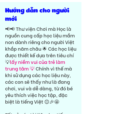
Hướng dẫn cho người
mới
📢📢 Thư viện Chơi mà Học là
nguồn cung cấp học liệu mầm
non dành riêng cho người Việt
khắp năm châu 🌟 Các học liệu
được thiết kế dựa trên tiêu chí
💡
lấy niềm vui của trẻ làm
trung tâm 💡
Chính vì thế mà
khi sử dụng các học liệu này,
các con sẽ thấy như là đang
chơi, vui và dễ dàng, từ đó bé
yêu thích việc học tập, đặc
biệt là tiếng Việt 😊🎉🤩