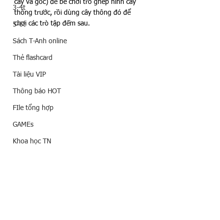
cây và gốc) để bé chơi trò ghép hình cây 
3-4t
thông trước, rồi dùng cây thông đó để 
chơi các trò tập đếm sau.
5-6t
Sách T-Anh online
Thẻ flashcard
Tài liệu VIP
Thông báo HOT
FIle tổng hợp
GAMEs
Khoa học TN