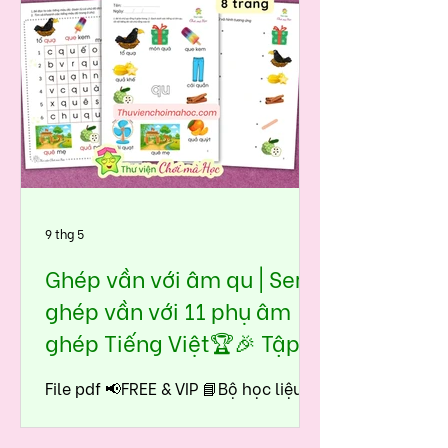
9 thg 5
Ghép vần với âm qu | Seri
ghép vần với 11 phụ âm
ghép Tiếng Việt🏆🎉 Tập
đọc tiền tiểu học - lớp 1
File pdf 📢FREE & VIP 📘Bộ học liệu
Ghép vần với âm qu được thiết kế
theo đúng tinh thần Chơi mà Học: