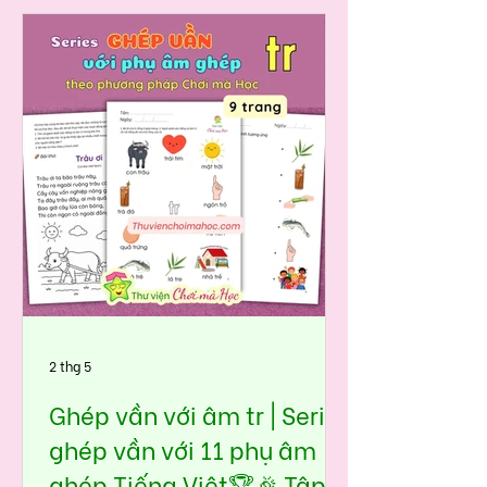
👉nhìn hình – nhận diện – lặp lại –
ghép dễ – đọc nhanh – hiểu sâu
một cách tự nhiên, không gò ép.
Giúp bé làm quen âm qu một cách
tự nhiên, không áp lực, không học
vẹt.
2 thg 5
Ghép vần với âm tr | Seri
ghép vần với 11 phụ âm
ghép Tiếng Việt🏆🎉 Tập