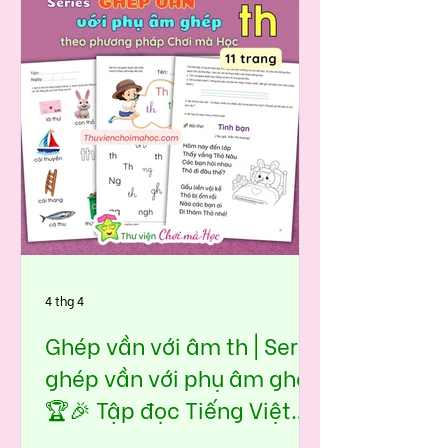
nh. Âm này xuất hiện nhiều trong
lời nói hằng ngày (nhà, nho, nhẹ,
nhổ, nhớ…) nhưng nếu không luyện
đúng cách, bé dễ đọc thiếu âm, bỏ
âm hoặc nhầm với n. Bộ học liệu
Ghép vần với âm nh được thiết kế
theo đúng mạch Chơi mà Học:👉
nhìn hình – nhận diện – lặp lại –
ghép dễ – đọc nhanh – hiểu sâu.
4 thg 4
Ghép vần với âm th | Seri
ghép vần với phụ âm ghép
🏆🎉 Tập đọc Tiếng Việt