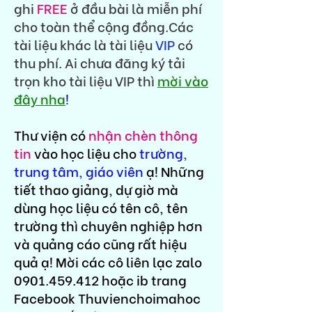
ghi
FREE
ở đầu bài là miễn phí
cho toàn thể cộng đồng.Các
tài liệu khác là tài liệu
VIP
có
thu phí. Ai chưa đăng ký tải
trọn kho tài liệu VIP thì
mời vào
đây nha
!
Thư viện có
nhận chèn thông
tin
vào học liệu cho
trường,
trung tâm, giáo viên
ạ! Những
tiết thao giảng, dự giờ mà
dùng học liệu có tên cô, tên
trường thì chuyên nghiệp hơn
và quảng cáo cũng rất hiệu
quả ạ! Mời các cô liên lạc zalo
0901.459.412
hoặc ib trang
Facebook Thuvienchoimahoc