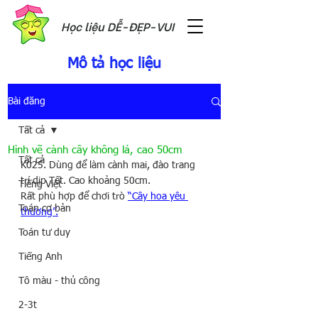
Học liệu DỄ-ĐẸP-VUI
Mô tả học liệu
Bài đăng
Tất cả
Hình vẽ cành cây không lá, cao 50cm
Tất cả
K025. Dùng để làm cành mai, đào trang 
trí dịp Tết. Cao khoảng 50cm.
Tiếng Việt
Rất phù hợp để chơi trò 
“Cây hoa yêu 
Toán cơ bản
thương”.
Toán tư duy
Tiếng Anh
Tô màu - thủ công
2-3t