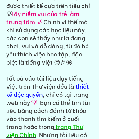
được thiết kế dựa trên tiêu chí
💡
lấy niềm vui của trẻ làm
trung tâm 💡
Chính vì thế mà
khi sử dụng các học liệu này,
các con sẽ thấy như là đang
chơi, vui và dễ dàng, từ đó bé
yêu thích việc học tập, đặc
biệt là tiếng Việt 😊🎉🤩
Tất cả các tài liệu dạy tiếng
Việt trên Thư viện đều là
thiết
kế độc quyền
, chỉ có tại trang
web này
💡
. Bạn có thể tìm tài
liệu bằng cách đánh từ khóa
vào thanh tìm kiếm ở cuối
trang hoặc trong
trang Thư
viện Chính
. Những tài liệu có