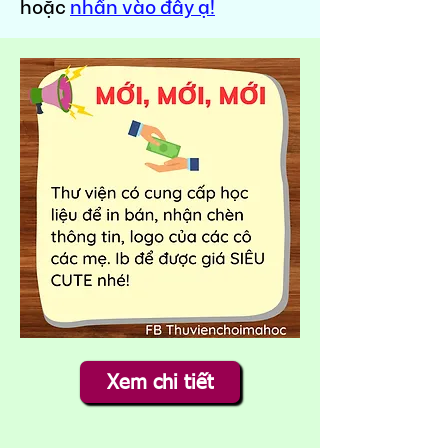
hoặc
nhấn vào đây ạ!
Xem chi tiết