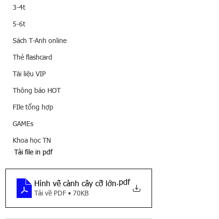
3-4t
5-6t
Sách T-Anh online
Thẻ flashcard
Tài liệu VIP
Thông báo HOT
FIle tổng hợp
GAMEs
Khoa học TN
Tải file in pdf
.pdf
Hình vẽ cành cây cỡ lớn
Tải về PDF • 70KB