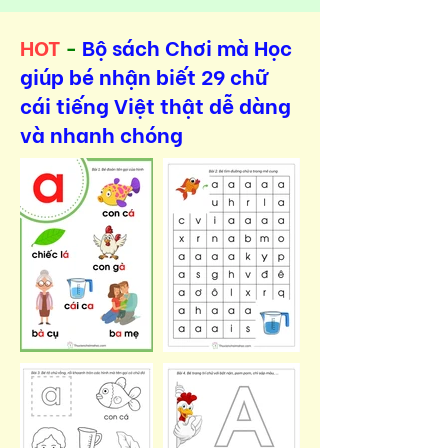
HOT
-
Bộ sách Chơi mà Học
giúp bé nhận biết 29 chữ
cái tiếng Việt thật dễ dàng
và nhanh chóng