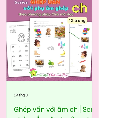
nhưng rất nhiều bé hay đọc lẫn, đó
là vần ung và vần ưng. Nếu chỉ cho
bé nhìn chữ rồi đọc theo, con dễ
đoán mò hoặc nhớ không bền. Vì
vậy, bộ học liệu Ghép vần ung –
ưng được thiết kế theo đúng tinh
thần Chơi mà Học:👉 học qua hình
ảnh – luyện qua trò chơi – ghi nhớ
qua thơ và ngữ cảnh.
19 thg 3
Ghép vần với âm ch | Seri
ghép vần với phụ âm ghép
🏆🎉 Tập đọc Tiếng Việt