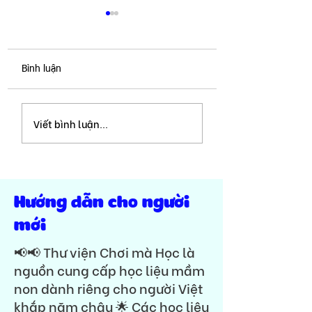
Bình luận
Ghép vần với âm tr |
Ghép vần với âm 
Viết bình luận...
Seri ghép vần với 11
Seri ghép vần với
phụ âm ghép Tiếng Việt
phụ âm ghép Tiến
🏆🎉 Tập đọc tiền tiểu
🏆🎉 Tập đọc tiền
học - lớp 1
học - lớp 1
Hướng dẫn cho người
mới
📢📢 Thư viện Chơi mà Học là
nguồn cung cấp học liệu mầm
non dành riêng cho người Việt
khắp năm châu 🌟 Các học liệu