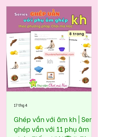
một chút, thì thấy là các bé gặp âm
ph rất sớm trong đời sống: phở,
phố, cà phê … Nhưng vì âm ph là
phụ âm ghép, có nhiều bé đọc chưa
tròn âm hoặc bỏ mất khi nói nhanh.
Bộ học liệu Ghép vần với âm ph
được thiết kế theo hướng đưa âm
vào tình huống quen thuộc, giúp
bé:👉 nhìn hình – nhận diện – lặp
lại – ghép dễ – đọc nhanh – hiểu
sâu một cách tự nhiên, không gò
ép.
17 thg 4
Ghép vần với âm kh | Seri
ghép vần với 11 phụ âm