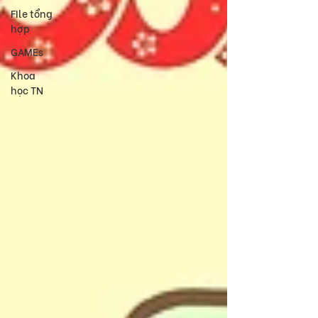
FIle tổng
hợp
GAMEs
Khoa
học TN