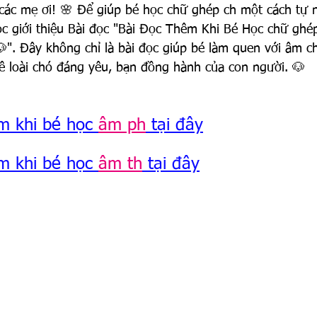
 các mẹ ơi! 🌸 Để giúp bé học chữ ghép ch một cách tự n
c giới thiệu Bài đọc "Bài Đọc Thêm Khi Bé Học chữ ghép
". Đây không chỉ là bài đọc giúp bé làm quen với âm c
 loài chó đáng yêu, bạn đồng hành của con người. 🐶
m khi bé học 
âm ph
 tại đây
m khi bé học 
âm th
 tại đây