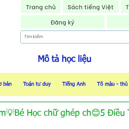
Trang chủ
Sách tiếng Việt
T
Đăng ký
Mô tả học liệu
ơ bản
Toán tư duy
Tiếng Anh
Tô màu - thủ
Thẻ flashcard
Tài liệu VIP
Thông báo HOT
m💡Bé Học chữ ghép ch😊5 Điều 