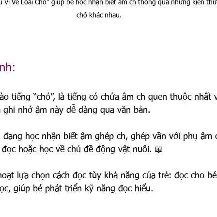
 Vị Về Loài Chó" giúp bé học nhận biết âm ch thông qua những kiến thức 
chó khác nhau.
nh:
vào tiếng “chó”, là tiếng có chứa âm ch quen thuộc nhất v
à ghi nhớ âm này dễ dàng qua văn bản.
i đang học nhận biết âm ghép ch, ghép vần với phụ âm c
 đọc hoặc học về chủ đề động vật nuôi. 📖
hoạt lựa chọn cách đọc tùy khả năng của trẻ: đọc cho b
ọc, giúp bé phát triển kỹ năng đọc hiểu.