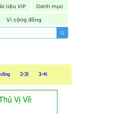
ài liệu VIP
Danh mục
Vì cộng đồng
 công
2-3t
3-4t
FIle tổng hợp
Thú Vị Về