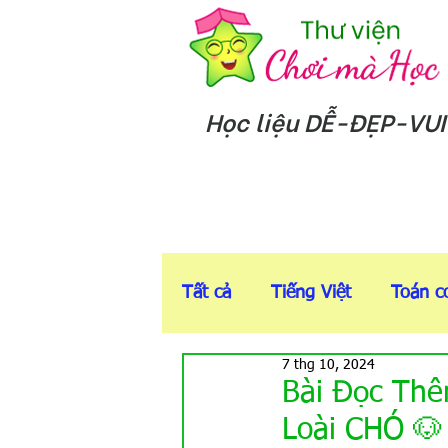
Học liệu DỄ-ĐẸP-VUI
Tất cả
Tiếng Việt
Toán c
7 thg 10, 2024
5-6t
Sách T-Anh online
Bài Đọc Thê
Loài CHÓ 🐶