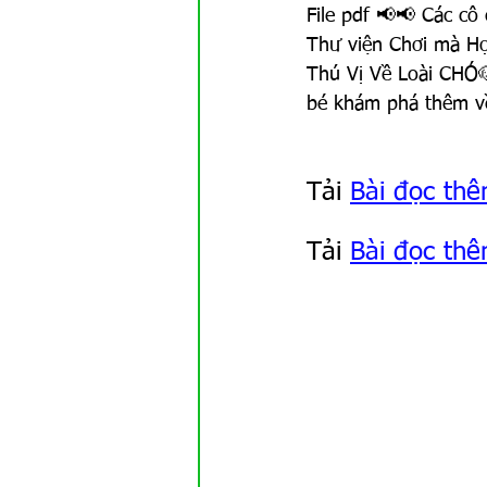
GAMEs
Khoa học TN
File pdf 📢📢 Các cô
Thư viện Chơi mà Họ
Thú Vị Về Loài CHÓ
bé khám phá thêm về
Tải 
Bài đọc thê
Tải 
Bài đọc thê