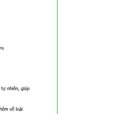
óng
tự nhiên, giúp 
hêm về loài 