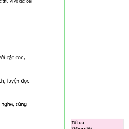
thú vị về các loài 
ới các con, 
h, luyện đọc 
é nghe, cùng 
Tất cả
Tiếng Việt