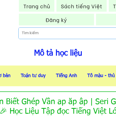
Trang chủ
Sách tiếng Việt
T
Đăng ký
Mô tả học liệu
ơ bản
Toán tư duy
Tiếng Anh
Tô màu - thủ
Thẻ flashcard
Tài liệu VIP
Thông báo HOT
n Biết Ghép Vần ap ăp âp | Seri 
🎉 Học Liệu Tập đọc Tiếng Việt L