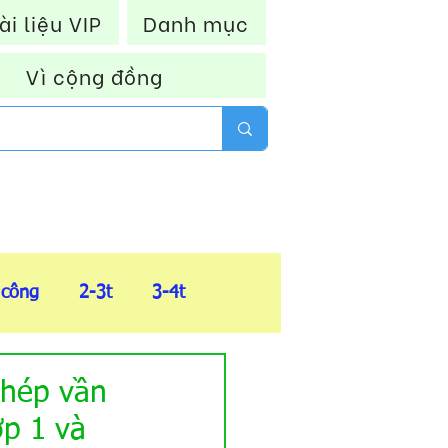
ài liệu VIP
Danh mục
Vì cộng đồng
 công
2-3t
3-4t
FIle tổng hợp
Ghép vần
ớp 1 và