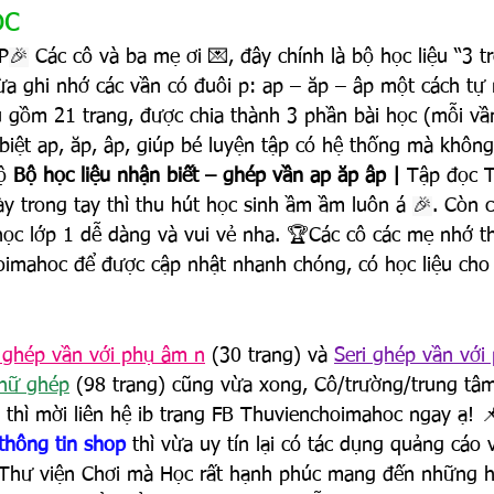
ọc
P
🎉
 Các cô và ba mẹ ơi 💌, đây chính là bộ học liệu “3 t
ừa ghi nhớ các vần có đuôi p: ap – ăp – âp một cách tự 
u gồm 21 trang, được chia thành 3 phần bài học (mỗi vần
biệt ap, ăp, âp, giúp bé luyện tập có hệ thống mà khôn
ộ 
Bộ học liệu nhận biết – ghép vần ap ăp âp | 
Tập đọc T
y trong tay thì thu hút học sinh ầm ầm luôn á 
🎉
. Còn c
học lớp 1 dễ dàng và vui vẻ nha. 🏆Các cô các mẹ nhớ th
imahoc để được cập nhật nhanh chóng, có học liệu cho 
i ghép vần với phụ âm n
 (30 trang) và 
Seri ghép vần vớ
chữ ghép
 (98 trang) cũng vừa xong, Cô/trường/trung tâ
thì mời liên hệ ib trang FB Thuvienchoimahoc ngay ạ! 
 thông tin shop
 thì vừa uy tín lại có tác dụng quảng cáo
Thư viện Chơi mà Học rất hạnh phúc mang đến những họ