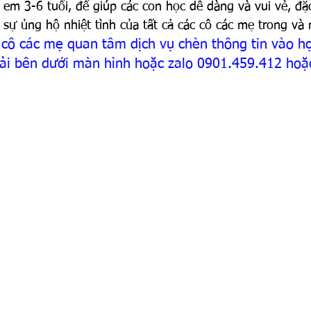
ẻ em 3-6 tuổi, để giúp các con học dễ dàng và vui vẻ, đặ
sự ủng hộ nhiệt tình của tất cả các cô các mẹ trong và
 cô các mẹ quan tâm dịch vụ chèn thông tin vào họ
ải bên dưới màn hình hoặc zalo 0901.459.412 hoặ