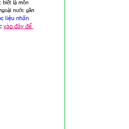
c biệt là môn 
 ngoài nước gần 
c liệu nhấn 
c
vào đây để 