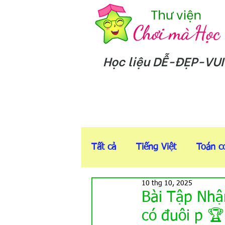
Học liệu DỄ-ĐẸP-VUI
Tất cả
Tiếng Việt
Toán c
10 thg 10, 2025
5-6t
Sách T-Anh online
Bài Tập Nhậ
có đuôi p 🏆