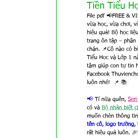
GAMEs
Khoa học TN
Tiền Tiểu H
File pdf 📢FREE & VI
vừa học, vừa chơi, v
hiệu quả! Bộ học liệ
trang ôn tập – phân 
chán. 📌Cô nào có b
Tiểu Học và Lớp 1 nà
tâm giúp con tự tin 
Facebook Thuviencho
luôn nhé!  📌
 📚 
📢 
Tí nữa quên, 
Ser
có và 
Bộ nhận biết 
muốn chèn thông tin 
tên cô, logo trường,
rất hiệu quả luôn. 
🎉