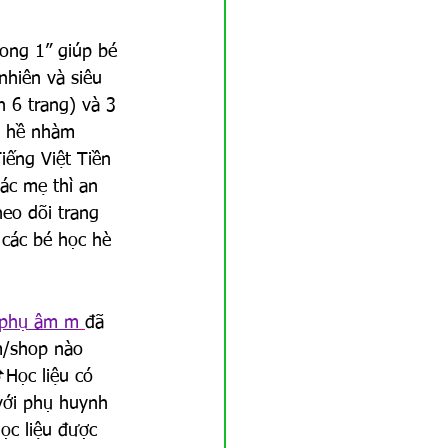
rong 1” giúp bé 
nhiên và siêu 
 6 trang) và 3 
g hề nhàm 
iếng Việt Tiền 
ác mẹ thì an 
eo dõi trang 
các bé học hè 
i phụ âm m
đã 
m/shop nào 
Học liệu có 
 với phụ huynh 
c liệu được 