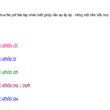
họa file pdf Bài tập nhận biết ghép vần ap ăp âp - tiếng việt tiền tiểu học
ữ ghép ch
 ghép tr
ữ ghép ph
ữ ghép ng - ngh
ữ ghép qu