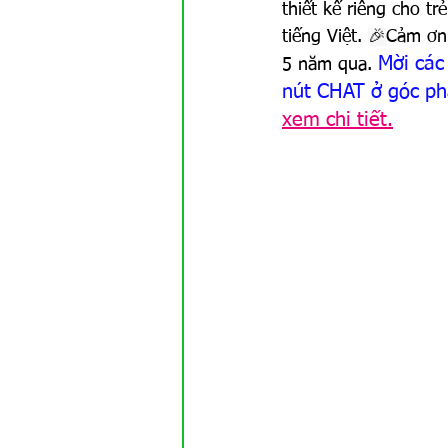
thiết kế riêng cho tr
tiếng Việt. 
🎉
Cảm ơn 
Mời các
5 năm qua. 
nút CHAT ở góc ph
xem chi tiết.