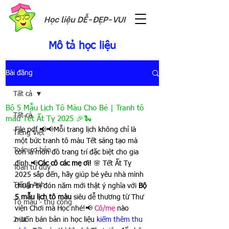
Học liệu DỄ-ĐẸP-VUI
Mô tả học liệu
Bài đăng
Tất cả
Bộ 5 Mẫu Lịch Tô Màu Cho Bé | Tranh tô
Tất cả
màu Tết Ất Tỵ 2025 🎉🐍
File pdf 📢📢Mỗi trang lịch không chỉ là 
Tiếng Việt
một bức tranh tô màu Tết sáng tạo mà 
Toán cơ bản
còn là món đồ trang trí đặc biệt cho gia 
đình.📢
Các cô các mẹ ơi!
 🌸 Tết Ất Tỵ 
Toán tư duy
2025 sắp đến, hãy giúp bé yêu nhà mình 
Tiếng Anh
chuẩn bị đón năm mới thật ý nghĩa với 
Bộ 
5 mẫu lịch tô màu
 siêu dễ thương từ Thư 
Tô màu - thủ công
viện Chơi mà Học nhé!📢 
Cô/mẹ 
nào 
2-3t
muốn bán bản in học liệu 
kiếm thêm thu 