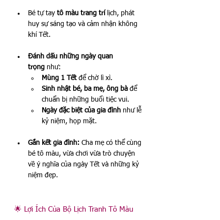
Bé tự tay 
tô màu trang trí
 lịch, phát 
huy sự sáng tạo và cảm nhận không 
khí Tết.
Đánh dấu những ngày quan 
trọng
 như:
Mùng 1 Tết
 để chờ lì xì.
Sinh nhật bé, ba mẹ, ông bà
 để 
chuẩn bị những buổi tiệc vui.
Ngày đặc biệt của gia đình
 như lễ 
kỷ niệm, họp mặt.
Gắn kết gia đình:
 Cha mẹ có thể cùng 
bé tô màu, vừa chơi vừa trò chuyện 
về ý nghĩa của ngày Tết và những kỷ 
niệm đẹp.
🌟 Lợi Ích Của Bộ Lịch Tranh Tô Màu 