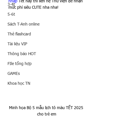
nhập
 Tết này thì liên hệ Thư viện để nhận 
3-4t
mức phí siêu CUTE nha nha!
5-6t
Sách T-Anh online
Thẻ flashcard
Tài liệu VIP
Thông báo HOT
FIle tổng hợp
GAMEs
Khoa học TN
Minh họa Bộ 5 mẫu lịch tô màu TẾT 2025 
cho trẻ em