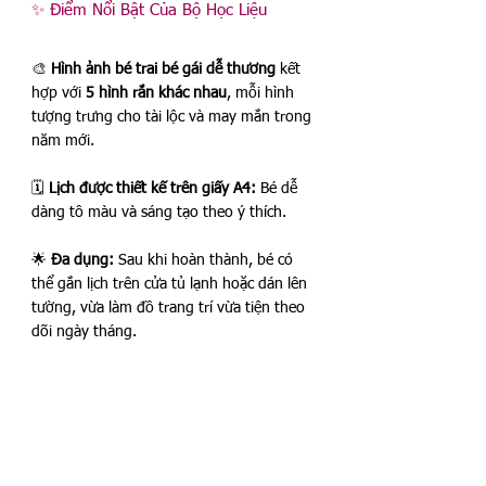
✨ Điểm Nổi Bật Của Bộ Học Liệu
🎨 
Hình ảnh bé trai bé gái dễ thương
 kết 
hợp với 
5 hình rắn khác nhau
, mỗi hình 
tượng trưng cho tài lộc và may mắn trong 
năm mới.
🗓️ 
Lịch được thiết kế trên giấy A4:
 Bé dễ 
dàng tô màu và sáng tạo theo ý thích.
🌟 
Đa dụng:
 Sau khi hoàn thành, bé có 
thể gắn lịch trên cửa tủ lạnh hoặc dán lên 
tường, vừa làm đồ trang trí vừa tiện theo 
dõi ngày tháng.