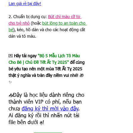
Lan giá rẻ tại đây!
2. Chuẩn bị dụng cụ: 
Bút chì màu cỡ to 
cho trẻ nhỏ
 (hoặc 
bút lông to an toàn cho 
bé
), kéo, hồ dán và cho các hoạt động cắt 
dán và tô màu. 
💌 
Hãy tải ngay 
"Bộ 5 Mẫu Lịch Tô Màu 
Cho Bé | Chủ Đề Tết Ất Tỵ 2025"
 để cùng 
bé yêu tạo nên một mùa Tết Ất Tỵ 2025 
thật ý nghĩa và tràn đầy niềm vui nhé!
 🎁
✨
Đây là học liệu dành riêng cho 
📥
thành viên VIP có phí, nếu bạn 
chưa 
đăng ký thì mời vào đây
. 
Ai đăng ký rồi thì nhấn nút tải 
file bên dưới ạ!