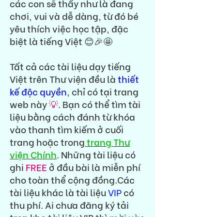
các con sẽ thấy như là đang
chơi, vui và dễ dàng, từ đó bé
yêu thích việc học tập, đặc
biệt là tiếng Việt 😊🎉🤩
Tất cả các tài liệu dạy tiếng
Việt trên Thư viện đều là
thiết
kế độc quyền
, chỉ có tại trang
web này
💡
. Bạn có thể tìm tài
liệu bằng cách đánh từ khóa
vào thanh tìm kiếm ở cuối
trang hoặc trong
trang Thư
viện Chính
. Những tài liệu có
ghi
FREE
ở đầu bài là miễn phí
cho toàn thể cộng đồng.Các
tài liệu khác là tài liệu
VIP
có
thu phí. Ai chưa đăng ký tải