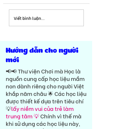
Bài tập so sánh 2 đối
Số 1-10 | Nhận bi
Viết bình luận...
tượng |Chủ đề Tết
lượng | Thẻ tiền 
mai - hoa đào | T
Hướng dẫn cho người
mới
📢📢 Thư viện Chơi mà Học là
nguồn cung cấp học liệu mầm
non dành riêng cho người Việt
khắp năm châu 🌟 Các học liệu
được thiết kế dựa trên tiêu chí
💡
lấy niềm vui của trẻ làm
trung tâm 💡
Chính vì thế mà
khi sử dụng các học liệu này,