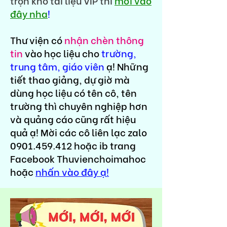
trọn kho tài liệu VIP thì
mời vào
đây nha
!
Thư viện có
nhận chèn thông
tin
vào học liệu cho
trường,
trung tâm, giáo viên
ạ! Những
tiết thao giảng, dự giờ mà
dùng học liệu có tên cô, tên
trường thì chuyên nghiệp hơn
và quảng cáo cũng rất hiệu
quả ạ! Mời các cô liên lạc zalo
0901.459.412
hoặc ib trang
Facebook Thuvienchoimahoc
hoặc
nhấn vào đây ạ!