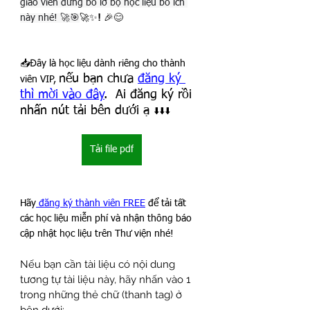
giáo viên đừng bỏ lỡ bộ học liệu bổ ích 
này nhé! 🚀🎯
🚀✨
!
 🎉😊
📥Đây là học liệu dành riêng cho thành 
nếu bạn chưa 
đăng ký 
viên VIP, 
thì mời vào đây
.  Ai đăng ký rồi 
nhấn nút tải bên dưới ạ 
⬇️⬇️⬇️
Tải file pdf
Hãy
 đăng ký thành viên FREE
 để tải tất 
các học liệu miễn phí và nhận thông báo 
cập nhật học liệu trên Thư viện nhé!
Nếu bạn cần tài liệu có nội dung 
tương tự tài liệu này, hãy nhấn vào 1 
trong những thẻ chữ (thanh tag) ở 