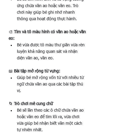
ứng chứa vần ao hoặc vần eo. Trò 
chơi này giúp bé ghi nhớ nhanh 
thông qua hoạt động thực hành.
🎨 
Tìm và tô màu hình có vần ao hoặc vần 
eo:
Bé vừa được tô màu thư giãn vừa rèn 
luyện khả năng quan sát và nhận 
diện vần ao, vần eo.
📖 
Bài tập mở rộng từ vựng:
Giúp bé mở rộng vốn từ với nhiều từ 
ngữ chứa vần ao qua các bài tập thú 
vị.
🌀 
Trò chơi mê cung chữ
Bé sẽ lần theo các ô chữ chứa vần ao 
hoặc vần eo để tìm lối ra, vừa chơi 
vừa giúp bé nhận biết vần một cách 
tự nhiên nhất.