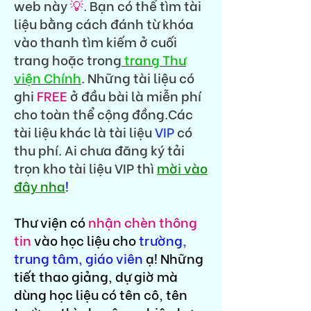
web này
💡
. Bạn có thể tìm tài
liệu bằng cách đánh từ khóa
vào thanh tìm kiếm ở cuối
trang hoặc trong
trang Thư
viện Chính
. Những tài liệu có
ghi
FREE
ở đầu bài là miễn phí
cho toàn thể cộng đồng.Các
tài liệu khác là tài liệu
VIP
có
thu phí. Ai chưa đăng ký tải
trọn kho tài liệu VIP thì
mời vào
đây nha
!
Thư viện có
nhận chèn thông
tin
vào học liệu cho
trường,
trung tâm, giáo viên
ạ! Những
tiết thao giảng, dự giờ mà
dùng học liệu có tên cô, tên