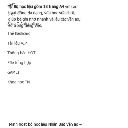
3-4t
📚 
Bộ học liệu gồm 18 trang A4
 với các 
hoạt động đa dạng, vừa học vừa chơi, 
5-6t
giúp bé ghi nhớ nhanh và lâu các vần ao, 
Sách T-Anh online
eo trong tiếng Việt.
Thẻ flashcard
Tài liệu VIP
Thông báo HOT
FIle tổng hợp
GAMEs
Khoa học TN
Minh hoạt bộ học liệu Nhận Biết Vần ao – 