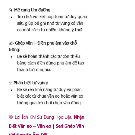
🌀
 Mê cung tìm đường
Trò chơi vui kết hợp toán tư duy quan 
sát, giúp bé ghi nhớ từ vựng có vần 
eo một cách tự nhiên, không ý thức
✍️ 
Ghép vần – Điền phụ âm vào chỗ 
trống:
Bé sẽ hoàn thành các từ còn thiếu 
bằng cách điền đúng phụ âm để tạo 
thành từ có nghĩa.
✅ 
Phân biệt từ vựng:
Bé sẽ rèn khả năng tư duy và phân 
biệt các từ chứa vần ao hoặc vần eo 
thông qua trò chơi chọn vần đúng.
🎯 Lợi Ích Khi Sử Dụng Học Liệu 
Nhận 
Biết Vần ao – Vần eo | Seri Ghép Vần 