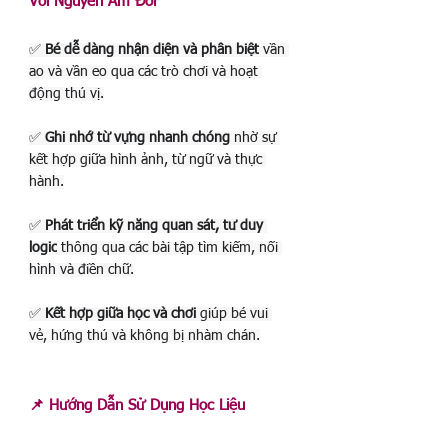
Với Nguyên Âm Đôi
✅ 
Bé dễ dàng nhận diện và phân biệt
 vần 
ao và vần eo qua các trò chơi và hoạt 
động thú vị.
✅ 
Ghi nhớ từ vựng nhanh chóng
 nhờ sự 
kết hợp giữa hình ảnh, từ ngữ và thực 
hành.
✅ 
Phát triển kỹ năng quan sát, tư duy 
logic
 thông qua các bài tập tìm kiếm, nối 
hình và điền chữ.
✅ 
Kết hợp giữa học và chơi
 giúp bé vui 
vẻ, hứng thú và không bị nhàm chán.
📌 Hướng Dẫn Sử Dụng Học Liệu