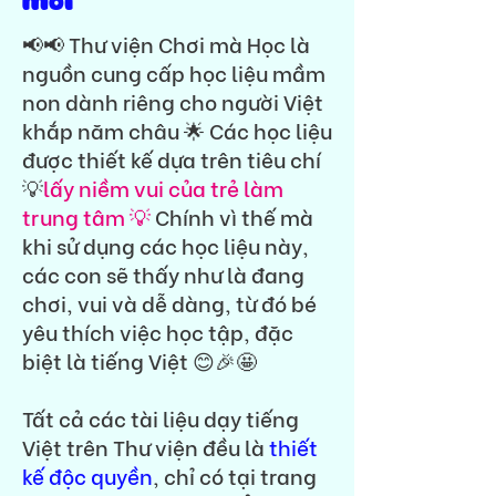
mới
📢📢 Thư viện Chơi mà Học là
nguồn cung cấp học liệu mầm
non dành riêng cho người Việt
khắp năm châu 🌟 Các học liệu
được thiết kế dựa trên tiêu chí
💡
lấy niềm vui của trẻ làm
trung tâm 💡
Chính vì thế mà
khi sử dụng các học liệu này,
các con sẽ thấy như là đang
chơi, vui và dễ dàng, từ đó bé
yêu thích việc học tập, đặc
biệt là tiếng Việt 😊🎉🤩
Tất cả các tài liệu dạy tiếng
Việt trên Thư viện đều là
thiết
kế độc quyền
, chỉ có tại trang