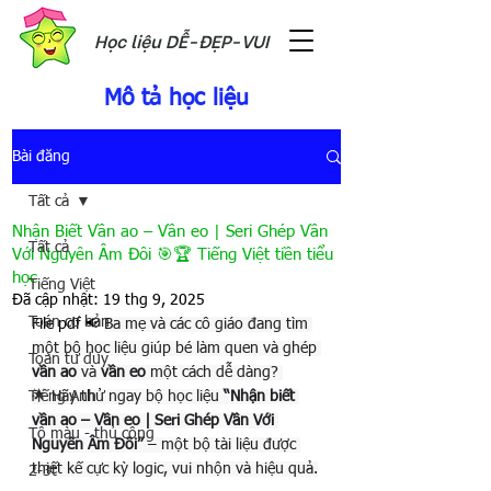
Học liệu DỄ-ĐẸP-VUI
Mô tả học liệu
Bài đăng
Tất cả
Nhận Biết Vần ao – Vần eo | Seri Ghép Vần
Tất cả
Với Nguyên Âm Đôi 🎯🏆 Tiếng Việt tiền tiểu
học
Tiếng Việt
Đã cập nhật:
19 thg 9, 2025
Toán cơ bản
File pdf 📢 
Ba mẹ và các cô giáo đang tìm 
một bộ học liệu giúp bé làm quen và ghép 
Toán tư duy
vần ao
 và 
vần eo
 một cách dễ dàng? 
Tiếng Anh
🌟 Hãy thử ngay bộ học liệu 
“Nhận biết 
vần ao – Vần eo | Seri Ghép Vần Với 
Tô màu - thủ công
Nguyên Âm Đôi”
 – một bộ tài liệu được 
thiết kế cực kỳ logic, vui nhộn và hiệu quả.
2-3t