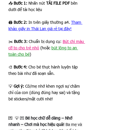
📥 
Bước 1:
 Nhấn nút 
TẢI FILE PDF
 bên 
dưới để tải học liệu 
🖨️ 
Bước 2:
 In trên giấy thường a4. 
Tham 
khảo giấy in Thái Lan giá rẻ tại đây!
✂️ 
Bước 3:
Chuẩn bị dụng cụ: 
Bút chì màu 
cỡ to cho trẻ nhỏ
 (hoặc 
bút lông to an 
toàn cho bé
)
🎨 
Bước 4:
 Cho bé thực hành luyện tập 
theo bài như đã soạn sẵn.
💡 
Gợi ý:
 Cô/mẹ nhớ khen ngợi sự chăm 
chỉ của con (dùng đúng hay sai) và tặng 
bé stickers/mặt cười nhé!
💌  💡 
💌 
Bé học chữ dễ dàng – Nhớ 
nhanh – Chơi mà học hiệu quả!
 Ba mẹ và 