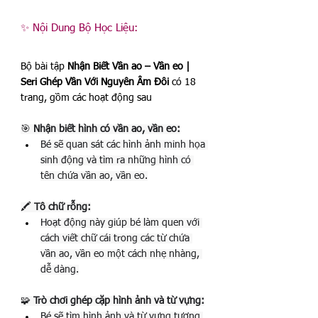
✨ Nội Dung Bộ Học Liệu:
Bộ bài tập 
Nhận Biết Vần ao – Vần eo | 
Seri Ghép Vần Với Nguyên Âm Đôi
 có 18 
trang, gồm các hoạt động sau
🎯 
Nhận biết hình có vần ao, vần eo:
Bé sẽ quan sát các hình ảnh minh họa 
sinh động và tìm ra những hình có 
tên chứa vần ao, vần eo.
🖍️ 
Tô chữ rỗng:
Hoạt động này giúp bé làm quen với 
cách viết chữ cái trong các từ chứa 
vần ao, vần eo một cách nhẹ nhàng, 
dễ dàng.
🧩 
Trò chơi ghép cặp hình ảnh và từ vựng:
Bé sẽ tìm hình ảnh và từ vựng tương 