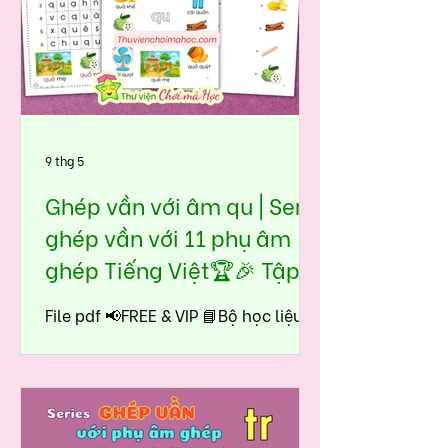
9 thg 5
Ghép vần với âm qu | Seri
ghép vần với 11 phụ âm
ghép Tiếng Việt🏆🎉 Tập
đọc tiền tiểu học - lớp 1
File pdf 📢FREE & VIP 📘Bộ học liệu
Ghép vần với âm qu được thiết kế
theo đúng tinh thần Chơi mà Học:
👉nhìn hình – nhận diện – lặp lại –
ghép dễ – đọc nhanh – hiểu sâu
một cách tự nhiên, không gò ép.