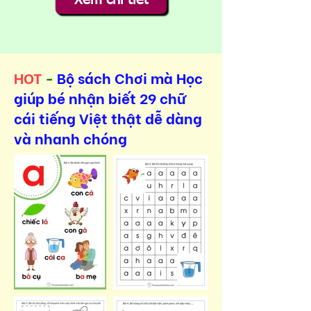
HOT
-
Bộ sách Chơi mà Học
giúp bé nhận biết 29 chữ
cái tiếng Việt thật dễ dàng
và nhanh chóng