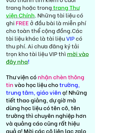
trang hoặc trong
trang Thư
viện Chính
. Những tài liệu có
ghi
FREE
ở đầu bài là miễn phí
cho toàn thể cộng đồng.Các
tài liệu khác là tài liệu
VIP
có
thu phí. Ai chưa đăng ký tải
trọn kho tài liệu VIP thì
mời vào
đây nha
!
Thư viện có
nhận chèn thông
tin
vào học liệu cho
trường,
trung tâm, giáo viên
ạ! Những
tiết thao giảng, dự giờ mà
dùng học liệu có tên cô, tên
trường thì chuyên nghiệp hơn
và quảng cáo cũng rất hiệu
quả ạ! Mời các cô liên lạc zalo