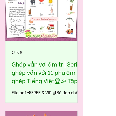
2 thg 5
Ghép vần với âm tr | Seri
ghép vần với 11 phụ âm
ghép Tiếng Việt🏆🎉 Tập
đọc tiền tiểu học - lớp 1
File pdf 📢FREE & VIP 📘Bé đọc chắc
âm tr ngay từ đầu, nhận biết dễ
dàng và nhanh chóng tiếng có âm
tr trong thơ truyện thực tế 🤩 Trong