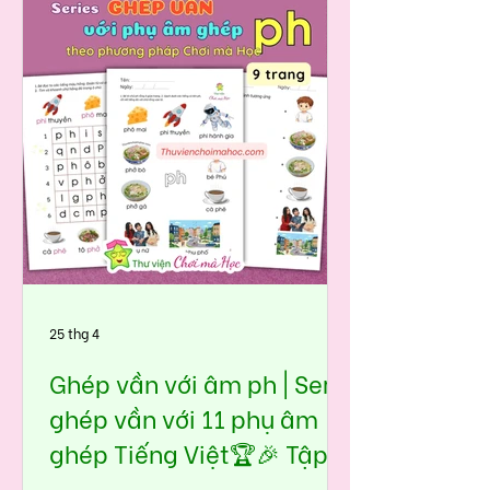
giai đoạn tập đọc, nhiều bé rất dễ
nhầm giữa tr và ch. Phát âm 2 âm
này khá giống nhau (nhất là các bé
nói tiếng miền Nam), nên nếu
không luyện đúng cách ngay từ
đầu, bé sẽ đọc sai kéo dài. Bộ học
liệu Ghép vần với âm tr trong seri 11
phụ âm ghép tiếng việt được thiết
kế theo hướng đưa âm vào tình
huống quen thuộc, giúp bé:👉 nhìn
hình – nhậ
25 thg 4
Ghép vần với âm ph | Seri
ghép vần với 11 phụ âm
ghép Tiếng Việt🏆🎉 Tập