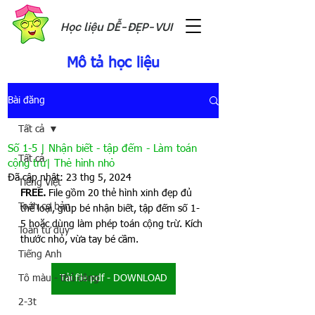
Học liệu DỄ-ĐẸP-VUI
Mô tả học liệu
Bài đăng
Tất cả
Số 1-5 | Nhận biết - tập đếm - Làm toán
Tất cả
cộng trừ| Thẻ hình nhỏ
Đã cập nhật:
23 thg 5, 2024
Tiếng Việt
FREE.
 File gồm 20 thẻ hình xinh đẹp đủ 
Toán cơ bản
thể loại, giúp bé nhận biết, tập đếm số 1-
5 hoặc dùng làm phép toán cộng trừ. Kích 
Toán tư duy
thước nhỏ, vừa tay bé cầm. 
Tiếng Anh
Tô màu - thủ công
Tải file pdf - DOWNLOAD
2-3t