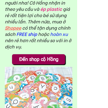
người nha! Cô Hồng nhận in
theo yêu cầu và
ép plastic
giá
rẻ rất tiện lợi cho bé sử dụng
nhiều lần. Thêm nữa, mua ở
Shopee
có thể tận dụng chính
sách
FREE ship
hoặc
hoàn xu
nên rẻ hơn rất nhiều so với in ở
dịch vụ.
Đến shop cô Hồng