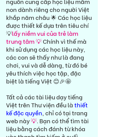
nguồn cung cấp học liệu mầm
non dành riêng cho người Việt
khắp năm châu 🌟 Các học liệu
được thiết kế dựa trên tiêu chí
💡
lấy niềm vui của trẻ làm
trung tâm 💡
Chính vì thế mà
khi sử dụng các học liệu này,
các con sẽ thấy như là đang
chơi, vui và dễ dàng, từ đó bé
yêu thích việc học tập, đặc
biệt là tiếng Việt 😊🎉🤩
Tất cả các tài liệu dạy tiếng
Việt trên Thư viện đều là
thiết
kế độc quyền
, chỉ có tại trang
web này
💡
. Bạn có thể tìm tài
liệu bằng cách đánh từ khóa
vào thanh tìm kiếm ở cuối