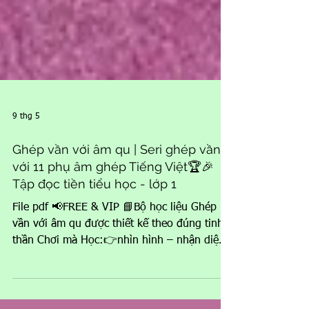
9 thg 5
Ghép vần với âm qu | Seri ghép vần
với 11 phụ âm ghép Tiếng Việt🏆🎉
Tập đọc tiền tiểu học - lớp 1
File pdf 📢FREE & VIP 📘Bộ học liệu Ghép
vần với âm qu được thiết kế theo đúng tinh
thần Chơi mà Học:👉nhìn hình – nhận diện
– lặp lại – ghép dễ – đọc nhanh – hiểu sâu