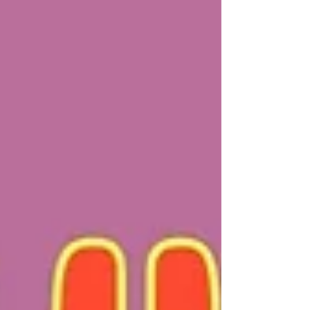
một cách tự nhiên, không gò ép. Giúp bé
làm quen âm qu một cách tự nhiên, không
áp lực, không học vẹt.