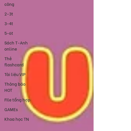
công
2-3t
3-4t
5-6t
Sách T-Anh
online
Thẻ
flashcard
Tài liệu VIP
Thông báo
HOT
FIle tổng hợp
GAMEs
Khoa học TN