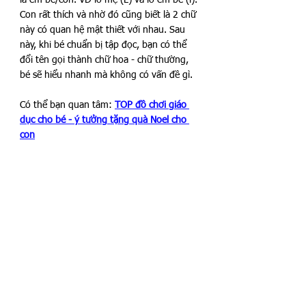
là em bé/con. VD lờ mẹ (L) và lờ em bé (l). 
Con rất thích và nhờ đó cũng biết là 2 chữ 
này có quan hệ mật thiết với nhau. Sau 
này, khi bé chuẩn bị tập đọc, bạn có thể 
đổi tên gọi thành chữ hoa - chữ thường, 
bé sẽ hiểu nhanh mà không có vấn đề gì.
Có thể bạn quan tâm: 
TOP đồ chơi giáo 
dục cho bé - ý tưởng tặng quà Noel cho 
con