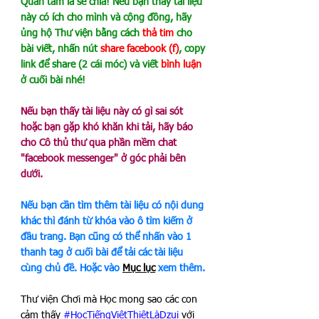
Quan tâm là sẻ chia! Nếu bạn thấy tài liệu 
này có ích cho mình và cộng đồng, hãy 
ủng hộ Thư viện bằng cách 
thả tim
 cho 
bài viết, nhấn nút 
share facebook (f)
, copy 
link để share (2 cái móc) và viết 
bình luận
ở cuối bài nhé!
Nếu bạn thấy tài liệu này có gì sai sót 
hoặc bạn gặp khó khăn khi tải, hãy báo 
cho Cô thủ thư qua phần mềm chat 
"facebook messenger" ở góc phải bên 
dưới.
Nếu bạn cần tìm thêm tài liệu có nội dung 
khác thì đánh từ khóa vào ô tìm kiếm ở 
đầu trang. Bạn cũng có thể nhấn vào 1 
thanh tag ở cuối bài để tải các tài liệu 
cùng chủ đề. Hoặc vào 
Mục lục
xem thêm.
Thư viện Chơi mà Học mong sao các con 
cảm thấy 
#HọcTiếngViệtThiệtLàDzui
 với 