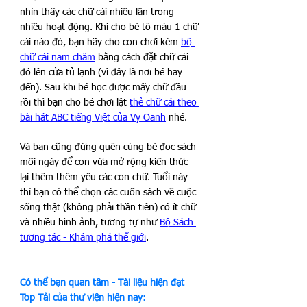
nhìn thấy các chữ cái nhiều lần trong 
nhiều hoạt động. Khi cho bé tô màu 1 chữ 
cái nào đó, bạn hãy cho con chơi kèm 
bộ 
chữ cái nam châm
 bằng cách đặt chữ cái 
đó lên cửa tủ lạnh (vì đây là nơi bé hay 
đến). Sau khi bé học được mấy chữ đầu 
rồi thì bạn cho bé chơi lật 
thẻ chữ cái theo 
bài hát ABC tiếng Việt của Vy Oanh
 nhé.
Và bạn cũng đừng quên cùng bé đọc sách 
mối ngày để con vừa mở rộng kiến thức 
lại thêm thêm yêu các con chữ. Tuổi này 
thì bạn có thể chọn các cuốn sách về cuộc 
sống thật (không phải thần tiên) có ít chữ 
và nhiều hình ảnh, tương tự như 
Bộ Sách 
tương tác - Khám phá thể giới
.
Có thể bạn quan tâm - Tài liệu hiện đạt 
Top Tải của thư viện hiện nay: