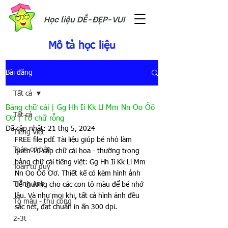
Học liệu DỄ-ĐẸP-VUI
Mô tả học liệu
Bài đăng
Tất cả
Bảng chữ cái | Gg Hh Ii Kk Ll Mm Nn Oo Ôô
Tất cả
Ơơ | Tô chữ rỗng
Đã cập nhật:
21 thg 5, 2024
Tiếng Việt
FREE file pdf. Tài liệu giúp bé nhỏ làm 
Toán cơ bản
quen 10 cặp chữ cái hoa - thường trong 
bảng chữ cái tiếng việt: Gg Hh Ii Kk Ll Mm 
Toán tư duy
Nn Oo Ôô Ơơ. Thiết kế có kèm hình ảnh 
Tiếng Anh
dễ thương cho các con tô màu để bé nhớ 
lâu. Và như mọi khi, tất cả hình ảnh đều 
Tô màu - thủ công
sắc nét, đạt chuẩn in ấn 300 dpi. 
2-3t