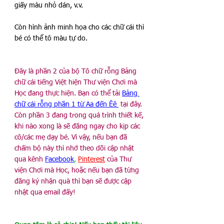
giấy màu nhỏ dán, v.v. 
Còn hình ảnh minh họa cho các chữ cái thì 
bé có thể tô màu tự do.
Đây là phần 2 của bộ Tô chữ rỗng Bảng 
chữ cái tiếng Việt hiện Thư viện Chơi mà 
Học đang thực hiện. Bạn có thể tải
Bảng 
chữ cái rỗng phần 1 từ Aa đến Êê 
 tại đây. 
Còn phần 3 đang trong quá trình thiết kế, 
khi nào xong là sẽ đăng ngay cho kịp các 
cô/các mẹ dạy bé. Vì vậy, nếu bạn đã 
chấm bộ này thì nhớ theo dõi cập nhật 
qua kênh 
Facebook
, 
Pinterest
của Thư 
viện Chơi mà Học, hoặc nếu bạn đã từng 
đăng ký nhận quà thì bạn sẽ được cập 
nhật qua email đấy!