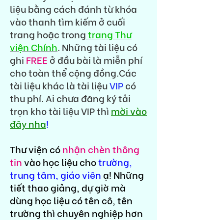
liệu bằng cách đánh từ khóa
vào thanh tìm kiếm ở cuối
trang hoặc trong
trang Thư
viện Chính
. Những tài liệu có
ghi
FREE
ở đầu bài là miễn phí
cho toàn thể cộng đồng.Các
tài liệu khác là tài liệu
VIP
có
thu phí. Ai chưa đăng ký tải
trọn kho tài liệu VIP thì
mời vào
đây nha
!
Thư viện có
nhận chèn thông
tin
vào học liệu cho
trường,
trung tâm, giáo viên
ạ! Những
tiết thao giảng, dự giờ mà
dùng học liệu có tên cô, tên
trường thì chuyên nghiệp hơn