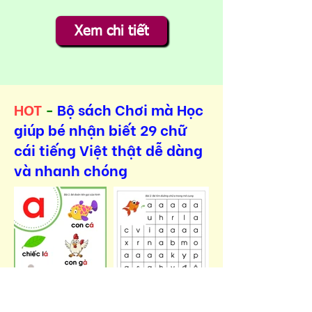
Xem chi tiết
HOT
-
Bộ sách Chơi mà Học
giúp bé nhận biết 29 chữ
cái tiếng Việt thật dễ dàng
và nhanh chóng