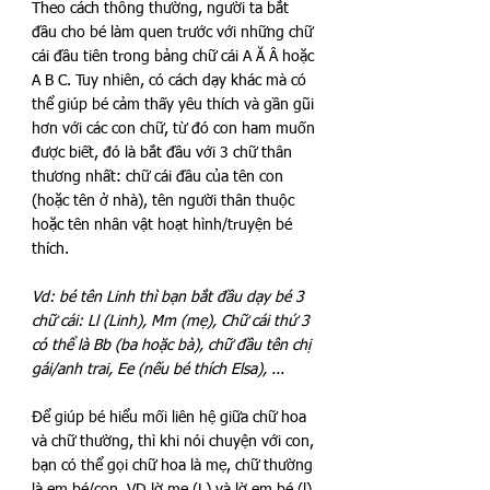
Theo cách thông thường, người ta bắt 
đầu cho bé làm quen trước với những chữ 
cái đầu tiên trong bảng chữ cái A Ă Â hoặc 
A B C. Tuy nhiên, có cách dạy khác mà có 
thể giúp bé cảm thấy yêu thích và gần gũi 
hơn với các con chữ, từ đó con ham muốn 
được biết, đó là
 bắt đầu với 3 chữ thân 
thương nhất: chữ cái đầu của tên con 
(hoặc tên ở nhà), tên người thân thuộc 
hoặc tên nhân vật hoạt hình/truyện bé 
thích. 
Vd: bé tên Linh thì bạn bắt đầu dạy bé 3 
chữ cái: Ll (Linh), Mm (mẹ), Chữ cái thứ 3 
có thể là Bb (ba hoặc bà), chữ đầu tên chị 
gái/anh trai, Ee (nếu bé thích Elsa), ...
Để giúp bé hiểu mối liên hệ giữa chữ hoa 
và chữ thường, thì khi nói chuyện với con, 
bạn có thể gọi chữ hoa là mẹ, chữ thường 