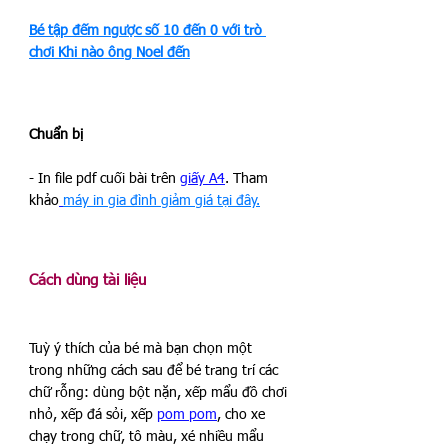
Bé tập đếm ngược số 10 đến 0 với trò 
chơi Khi nào ông Noel đến
Chuẩn bị
- In file pdf cuối bài trên 
giấy A4
. Tham 
khảo
máy in gia đình giảm giá tại đây.
Cách dùng tài liệu
Tuỳ ý thích của bé mà bạn chọn một 
trong những cách sau để bé trang trí các 
chữ rỗng: dùng bột nặn, xếp mẩu đồ chơi 
nhỏ, xếp đá sỏi, xếp 
pom pom
, cho xe 
chạy trong chữ, tô màu, xé nhiều mẩu 