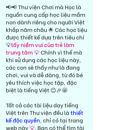
📢📢 Thư viện Chơi mà Học là
nguồn cung cấp học liệu mầm
non dành riêng cho người Việt
khắp năm châu 🌟 Các học liệu
được thiết kế dựa trên tiêu chí
💡
lấy niềm vui của trẻ làm
trung tâm 💡
Chính vì thế mà
khi sử dụng các học liệu này,
các con sẽ thấy như là đang
chơi, vui và dễ dàng, từ đó bé
yêu thích việc học tập, đặc
biệt là tiếng Việt 😊🎉🤩
Tất cả các tài liệu dạy tiếng
Việt trên Thư viện đều là
thiết
kế độc quyền
, chỉ có tại trang
web này
💡
. Bạn có thể tìm tài