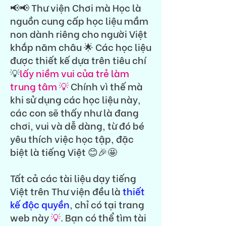
📢📢 Thư viện Chơi mà Học là
nguồn cung cấp học liệu mầm
non dành riêng cho người Việt
khắp năm châu 🌟 Các học liệu
được thiết kế dựa trên tiêu chí
💡
lấy niềm vui của trẻ làm
trung tâm 💡
Chính vì thế mà
khi sử dụng các học liệu này,
các con sẽ thấy như là đang
chơi, vui và dễ dàng, từ đó bé
yêu thích việc học tập, đặc
biệt là tiếng Việt 😊🎉🤩
Tất cả các tài liệu dạy tiếng
Việt trên Thư viện đều là
thiết
kế độc quyền
, chỉ có tại trang
web này
💡
. Bạn có thể tìm tài