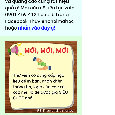
và quảng cáo cũng rất hiệu
quả ạ! Mời các cô liên lạc zalo
0901.459.412
hoặc ib trang
Facebook Thuvienchoimahoc
hoặc
nhấn vào đây ạ!