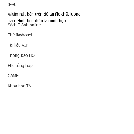
3-4t
Nhấn nút bên trên để tải file chất lượng 
5-6t
cao. Hình bên dưới là minh họa:
Sách T-Anh online
Thẻ flashcard
Tài liệu VIP
Thông báo HOT
FIle tổng hợp
GAMEs
Khoa học TN