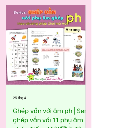
tr trong thơ truyện thực tế 🤩 Trong
giai đoạn tập đọc, nhiều bé rất dễ
nhầm giữa tr và ch. Phát âm 2 âm
này khá giống nhau (nhất là các bé
nói tiếng miền Nam), nên nếu
không luyện đúng cách ngay từ
đầu, bé sẽ đọc sai kéo dài. Bộ học
liệu Ghép vần với âm tr trong seri 11
phụ âm ghép tiếng việt được thiết
kế theo hướng đưa âm vào tình
huống quen thuộc, giúp bé:👉 nhìn
hình – nhậ
25 thg 4
Ghép vần với âm ph | Seri
ghép vần với 11 phụ âm