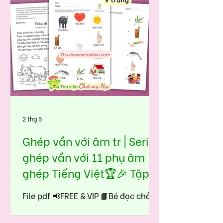
tự nhiên, không áp lực, không học
vẹt.
2 thg 5
Ghép vần với âm tr | Seri
ghép vần với 11 phụ âm
ghép Tiếng Việt🏆🎉 Tập
đọc tiền tiểu học - lớp 1
File pdf 📢FREE & VIP 📘Bé đọc chắc
âm tr ngay từ đầu, nhận biết dễ
dàng và nhanh chóng tiếng có âm