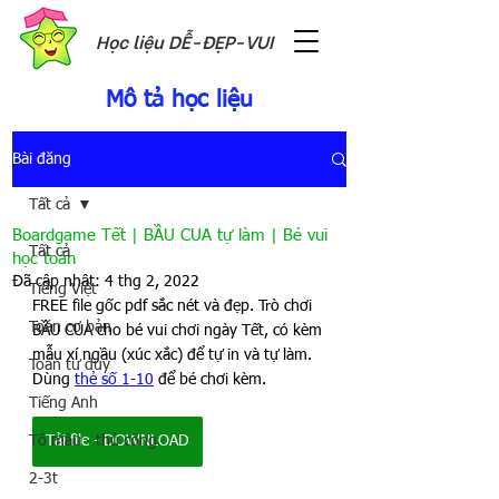
Học liệu DỄ-ĐẸP-VUI
Mô tả học liệu
Bài đăng
Tất cả
Boardgame Tết | BẦU CUA tự làm | Bé vui
Tất cả
học toán
Đã cập nhật:
4 thg 2, 2022
Tiếng Việt
FREE file gốc pdf sắc nét và đẹp. Trò chơi 
Toán cơ bản
BẦU CUA cho bé vui chơi ngày Tết, có kèm 
mẫu xí ngầu (xúc xắc) để tự in và tự làm. 
Toán tư duy
Dùng 
thẻ số 1-10
 để bé chơi kèm.
Tiếng Anh
Tô màu - thủ công
Tải file - DOWNLOAD
2-3t