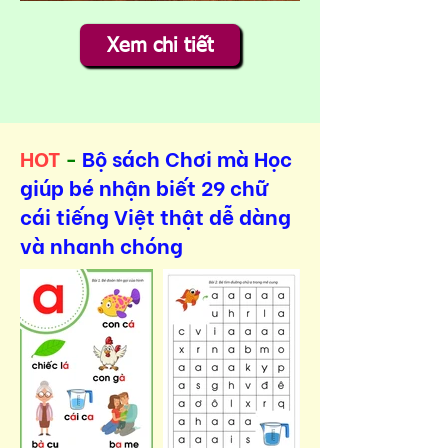
Xem chi tiết
HOT
-
Bộ sách Chơi mà Học
giúp bé nhận biết 29 chữ
cái tiếng Việt thật dễ dàng
và nhanh chóng