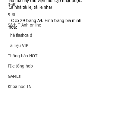
lâu mà nay thư viện mới cập nhật được. 
3-4t
Cả nhà tải lẹ, tải lẹ nha! 
5-6t
TC có 29 trang A4. Hình trang bìa minh 
Sách T-Anh online
họa:
Thẻ flashcard
Tài liệu VIP
Thông báo HOT
FIle tổng hợp
GAMEs
Khoa học TN