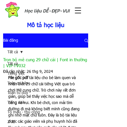
Học liệu DỄ-ĐẸP-VUI
Mô tả học liệu
Bài đăng
Tất cả
Trọn bộ mê cung 29 chữ cái | Font in thường
Tất cả
| VIP-TV032
Đã cập nhật:
26 thg 9, 2024
Tiếng Việt
File gốc pdf
 tài liệu cho bé làm quen và 
Toán cơ bản
nhận biết 29 chữ cái tiếng Việt qua trò 
chơi Mê cung chữ. Trò chơi này rất đơn 
Toán tư duy
giản, giúp bé thấy việc học sao mà dễ 
Tiếng Anh
dàng và vui. Khi bé chơi, con mải tìm 
đường đi mà không biết mình cũng đang 
Tô màu - thủ công
ghi nhớ mặt chữ luôn. Đây là bộ tài liệu 
được các giáo viên và phụ huynh hỏi đã 
2-3t