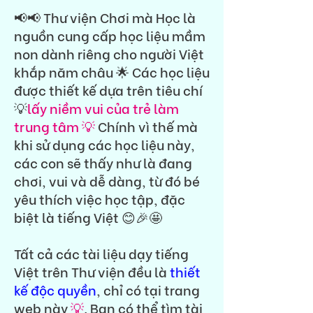
📢📢 Thư viện Chơi mà Học là
nguồn cung cấp học liệu mầm
non dành riêng cho người Việt
khắp năm châu 🌟 Các học liệu
được thiết kế dựa trên tiêu chí
💡
lấy niềm vui của trẻ làm
trung tâm 💡
Chính vì thế mà
khi sử dụng các học liệu này,
các con sẽ thấy như là đang
chơi, vui và dễ dàng, từ đó bé
yêu thích việc học tập, đặc
biệt là tiếng Việt 😊🎉🤩
Tất cả các tài liệu dạy tiếng
Việt trên Thư viện đều là
thiết
kế độc quyền
, chỉ có tại trang
web này
💡
. Bạn có thể tìm tài