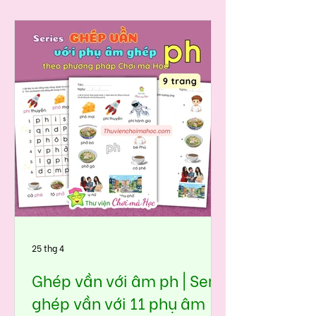
dàng và nhanh chóng tiếng có âm
tr trong thơ truyện thực tế 🤩 Trong
giai đoạn tập đọc, nhiều bé rất dễ
nhầm giữa tr và ch. Phát âm 2 âm
này khá giống nhau (nhất là các bé
nói tiếng miền Nam), nên nếu
không luyện đúng cách ngay từ
đầu, bé sẽ đọc sai kéo dài. Bộ học
liệu Ghép vần với âm tr trong seri 11
phụ âm ghép tiếng việt được thiết
kế theo hướng đưa âm vào tình
huống quen thuộc, giúp bé:👉 nhìn
hình – nhậ
25 thg 4
Ghép vần với âm ph | Seri
ghép vần với 11 phụ âm