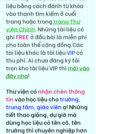
liệu bằng cách đánh từ khóa
vào thanh tìm kiếm ở cuối
trang hoặc trong
trang Thư
viện Chính
. Những tài liệu có
ghi
FREE
ở đầu bài là miễn phí
cho toàn thể cộng đồng.Các
tài liệu khác là tài liệu
VIP
có
thu phí. Ai chưa đăng ký tải
trọn kho tài liệu VIP thì
mời vào
đây nha
!
Thư viện có
nhận chèn thông
tin
vào học liệu cho
trường,
trung tâm, giáo viên
ạ! Những
tiết thao giảng, dự giờ mà
dùng học liệu có tên cô, tên
trường thì chuyên nghiệp hơn