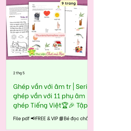
tự nhiên, không áp lực, không học
vẹt.
2 thg 5
Ghép vần với âm tr | Seri
ghép vần với 11 phụ âm
ghép Tiếng Việt🏆🎉 Tập
đọc tiền tiểu học - lớp 1
File pdf 📢FREE & VIP 📘Bé đọc chắc
âm tr ngay từ đầu, nhận biết dễ