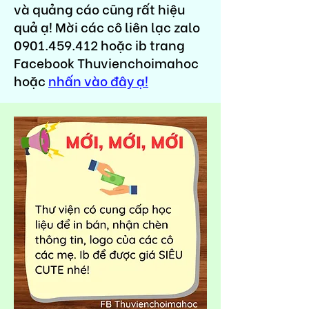
và quảng cáo cũng rất hiệu
quả ạ! Mời các cô liên lạc zalo
0901.459.412
hoặc ib trang
Facebook Thuvienchoimahoc
hoặc
nhấn vào đây ạ!