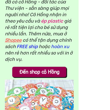
đã có cô Hồng - đối tác của
Thư viện - sẵn sàng giúp mọi
người nha! Cô Hồng nhận in
theo yêu cầu và
ép plastic
giá
rẻ rất tiện lợi cho bé sử dụng
nhiều lần. Thêm nữa, mua ở
Shopee
có thể tận dụng chính
sách
FREE ship
hoặc
hoàn xu
nên rẻ hơn rất nhiều so với in ở
dịch vụ.
Đến shop cô Hồng