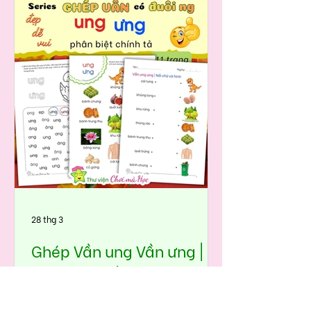
trong cuộc sống hàng ngày như:
thỏ, thư, thuyền, thùng, thu, thịt, ...
Bộ học liệu Nhận biết & ghép vần
với phụ âm th được thiết kế theo
trình tự:👉 Nhìn – nhận diện – lặp
lại – ghép – đọc – hiểu – trả lời câu
hỏi. Giúp bé làm chủ âm th một
cách tự nhiên, không học vẹt.
28 thg 3
Ghép Vần ung Vần ưng |
Seri ghép vần với phụ âm
ng🏆🎉 Tập đọc Tiếng Việt