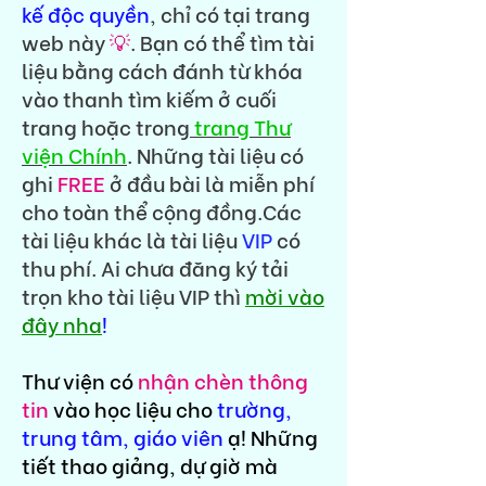
kế độc quyền
, chỉ có tại trang
web này
💡
. Bạn có thể tìm tài
liệu bằng cách đánh từ khóa
vào thanh tìm kiếm ở cuối
trang hoặc trong
trang Thư
viện Chính
. Những tài liệu có
ghi
FREE
ở đầu bài là miễn phí
cho toàn thể cộng đồng.Các
tài liệu khác là tài liệu
VIP
có
thu phí. Ai chưa đăng ký tải
trọn kho tài liệu VIP thì
mời vào
đây nha
!
Thư viện có
nhận chèn thông
tin
vào học liệu cho
trường,
trung tâm, giáo viên
ạ! Những
tiết thao giảng, dự giờ mà