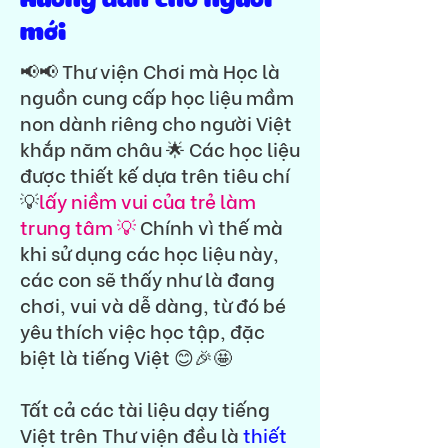
Hướng dẫn cho người
mới
📢📢 Thư viện Chơi mà Học là
nguồn cung cấp học liệu mầm
non dành riêng cho người Việt
khắp năm châu 🌟 Các học liệu
được thiết kế dựa trên tiêu chí
💡
lấy niềm vui của trẻ làm
trung tâm 💡
Chính vì thế mà
khi sử dụng các học liệu này,
các con sẽ thấy như là đang
chơi, vui và dễ dàng, từ đó bé
yêu thích việc học tập, đặc
biệt là tiếng Việt 😊🎉🤩
Tất cả các tài liệu dạy tiếng
Việt trên Thư viện đều là
thiết