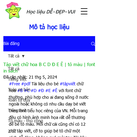
Học liệu DỄ-ĐẸP-VUI
Mô tả học liệu
Bài đăng
Tất cả
Tập viết chữ hoa B C D Đ E Ê | tô màu | font
Tất cả
in sách
Đã cập nhật:
21 thg 5, 2024
Tiếng Việt
#Free
#pdf
 Tài liệu cho bé 
#tậpviết
 chữ 
Toán cơ bản
hoa 
#B
#C
#D
#Đ
#E
#Ê
 với font chữ 
thường, phù hợp cho ai đang sống ở nước 
Toán tư duy
ngoài hoặc không có nhu cầu dạy bé viết 
Tiếng Anh
theo font tiểu học riêng của VN. Mỗi trang 
đều có hình ảnh minh họa rất dễ thương 
Tô màu - thủ công
để bé tô màu. Mỗi chữ cái cũng chỉ có 12 
chữ tập viết, cỡ to giúp bé tô chữ một 
2-3t