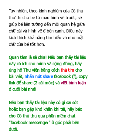
Tuy nhiên, theo kinh nghiệm của Cô thủ 
thư thì cho bé tô màu hình vẽ trước, sẽ 
giúp bé liên tưởng đến mối quan hệ giữa 
chữ cái và hình vẽ ở bên cạnh. Điều này 
kích thích khả năng tìm hiểu và nhớ mặt 
chữ của bé tốt hơn.
Quan tâm là sẻ chia! Nếu bạn thấy tài liệu 
này có ích cho mình và cộng đồng, hãy 
ủng hộ Thư viện bằng cách 
thả tim 
cho 
bài viết, 
nhấn nút share
 facebook (f), copy 
link để share (2 cái móc) và 
viết bình luận
ở cuối bài nhé!
Nếu bạn thấy tài liệu này có gì sai sót 
hoặc bạn gặp khó khăn khi tải, hãy báo 
cho Cô thủ thư qua phần mềm chat 
"facebook messenger" ở góc phải bên 
dưới.