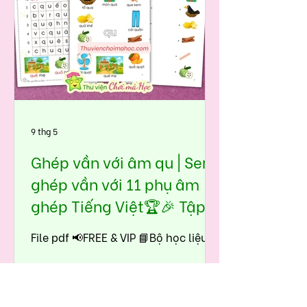
9 thg 5
Ghép vần với âm qu | Seri
ghép vần với 11 phụ âm
ghép Tiếng Việt🏆🎉 Tập
đọc tiền tiểu học - lớp 1
File pdf 📢FREE & VIP 📘Bộ học liệu
Ghép vần với âm qu được thiết kế
theo đúng tinh thần Chơi mà Học:
👉nhìn hình – nhận diện – lặp lại –
ghép dễ – đọc nhanh – hiểu sâu