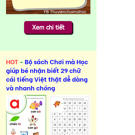
Xem chi tiết
HOT
-
Bộ sách Chơi mà Học
giúp bé nhận biết 29 chữ
cái tiếng Việt thật dễ dàng
và nhanh chóng