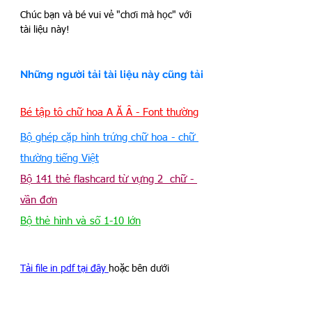
Chúc bạn và bé vui vẻ "chơi mà học" với 
tài liệu này!
Những người tải tài liệu này cũng tải
Bé tập tô chữ hoa A Ă Â - Font thường
Bộ ghép cặp hình trứng chữ hoa - chữ 
thường tiếng Việt
Bộ 141 thẻ flashcard từ vựng 2  chữ - 
vần đơn
Bộ thẻ hình và số 1-10 lớn
Tải file in pdf tại đây 
hoặc bên dưới