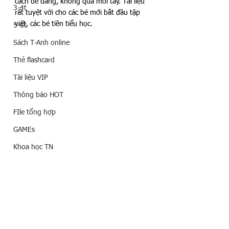
cách dễ dàng, không quá mỏi tay. Tài liệu 
3-4t
rất tuyệt vời cho các bé mới bắt đầu tập 
viết, các bé tiền tiểu học.
5-6t
Sách T-Anh online
Thẻ flashcard
Tài liệu VIP
Thông báo HOT
FIle tổng hợp
GAMEs
Khoa học TN