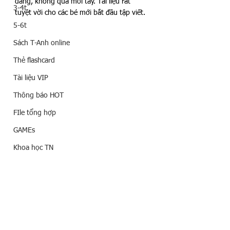
dàng, không quá mỏi tay. Tài liệu rất 
3-4t
tuyệt vời cho các bé mới bắt đầu tập viết. 
5-6t
Sách T-Anh online
Thẻ flashcard
Tài liệu VIP
Thông báo HOT
FIle tổng hợp
GAMEs
Khoa học TN