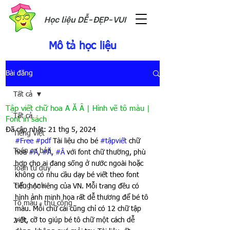
Học liệu DỄ-ĐẸP-VUI
Mô tả học liệu
Bài đăng
Tất cả
Tập viết chữ hoa A Ă Â | Hình vẽ tô màu |
Tất cả
Font in sách
Đã cập nhật:
21 thg 5, 2024
Tiếng Việt
#Free
#pdf
 Tài liệu cho bé 
#tậpviết
 chữ 
Toán cơ bản
hoa 
#A
, 
#Ă
, 
#Â
 với font chữ thường, phù 
hợp cho ai đang sống ở nước ngoài hoặc 
Toán tư duy
không có nhu cầu dạy bé viết theo font 
Tiếng Anh
tiểu học riêng của VN. Mỗi trang đều có 
hình ảnh minh họa rất dễ thương để bé tô 
Tô màu - thủ công
màu. Mỗi chữ cái cũng chỉ có 12 chữ tập 
viết, cỡ to giúp bé tô chữ một cách dễ 
2-3t