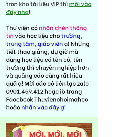
trọn kho tài liệu VIP thì
mời vào
đây nha
!
Thư viện có
nhận chèn thông
tin
vào học liệu cho
trường,
trung tâm, giáo viên
ạ! Những
tiết thao giảng, dự giờ mà
dùng học liệu có tên cô, tên
trường thì chuyên nghiệp hơn
và quảng cáo cũng rất hiệu
quả ạ! Mời các cô liên lạc zalo
0901.459.412
hoặc ib trang
Facebook Thuvienchoimahoc
hoặc
nhấn vào đây ạ!