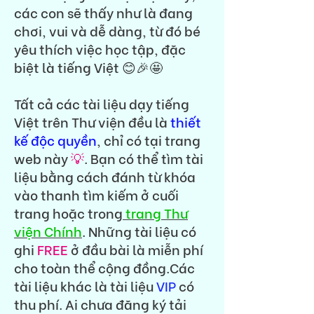
các con sẽ thấy như là đang
chơi, vui và dễ dàng, từ đó bé
yêu thích việc học tập, đặc
biệt là tiếng Việt 😊🎉🤩
Tất cả các tài liệu dạy tiếng
Việt trên Thư viện đều là
thiết
kế độc quyền
, chỉ có tại trang
web này
💡
. Bạn có thể tìm tài
liệu bằng cách đánh từ khóa
vào thanh tìm kiếm ở cuối
trang hoặc trong
trang Thư
viện Chính
. Những tài liệu có
ghi
FREE
ở đầu bài là miễn phí
cho toàn thể cộng đồng.Các
tài liệu khác là tài liệu
VIP
có
thu phí. Ai chưa đăng ký tải