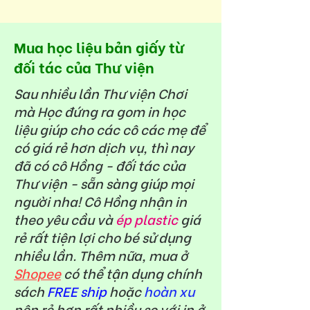
Mua học liệu bản giấy từ
đối tác của Thư viện
Sau nhiều lần Thư viện Chơi
mà Học đứng ra gom in học
liệu giúp cho các cô các mẹ để
có giá rẻ hơn dịch vụ, thì nay
đã có cô Hồng - đối tác của
Thư viện - sẵn sàng giúp mọi
người nha! Cô Hồng nhận in
theo yêu cầu và
ép plastic
giá
rẻ rất tiện lợi cho bé sử dụng
nhiều lần. Thêm nữa, mua ở
Shopee
có thể tận dụng chính
sách
FREE ship
hoặc
hoàn xu
nên rẻ hơn rất nhiều so với in ở