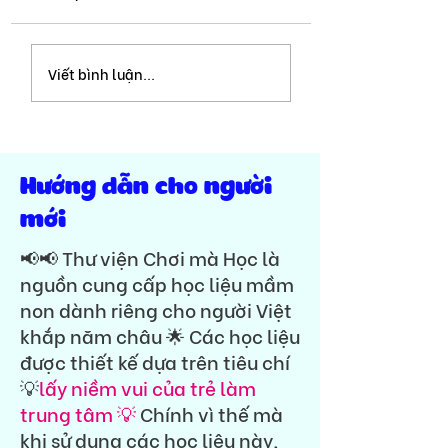
Ghép vần với âm tr |
Ghép vần với âm 
Viết bình luận...
Seri ghép vần với 11
Seri ghép vần với
phụ âm ghép Tiếng Việt
phụ âm ghép Tiến
🏆🎉 Tập đọc tiền tiểu
🏆🎉 Tập đọc tiền
học - lớp 1
học - lớp 1
Hướng dẫn cho người
mới
📢📢 Thư viện Chơi mà Học là
nguồn cung cấp học liệu mầm
non dành riêng cho người Việt
khắp năm châu 🌟 Các học liệu
được thiết kế dựa trên tiêu chí
💡
lấy niềm vui của trẻ làm
trung tâm 💡
Chính vì thế mà
khi sử dụng các học liệu này,