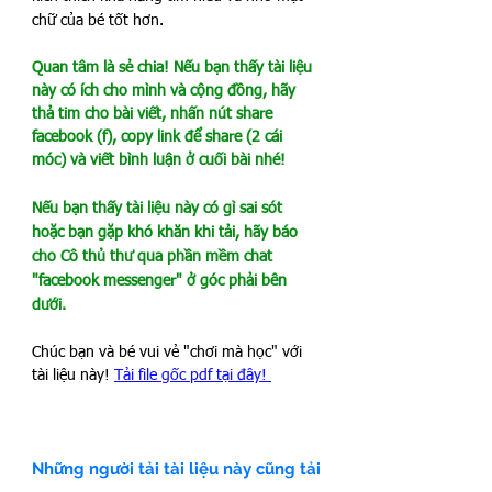
chữ của bé tốt hơn.
Quan tâm là sẻ chia! Nếu bạn thấy tài liệu 
này có ích cho mình và cộng đồng, hãy 
thả tim cho bài viết, nhấn nút share 
facebook (f), copy link để share (2 cái 
móc) và viết bình luận ở cuối bài nhé!
Nếu bạn thấy tài liệu này có gì sai sót 
hoặc bạn gặp khó khăn khi tải, hãy báo 
cho Cô thủ thư qua phần mềm chat 
"facebook messenger" ở góc phải bên 
dưới.
Chúc bạn và bé vui vẻ "chơi mà học" với 
tài liệu này! 
Tải file gốc pdf tại đây! 
Những người tải tài liệu này cũng tải