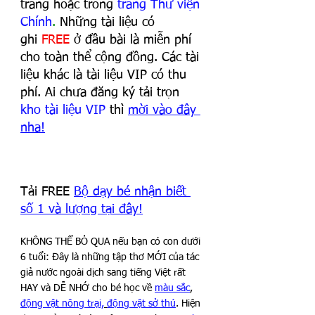
trang hoặc trong
trang Thư viện 
Chính
. 
Những tài liệu có 
ghi
FREE
ở đầu bài là miễn phí 
cho toàn thể cộng đồng. Các tài 
liệu khác là tài liệu VIP có thu 
phí. Ai chưa đăng ký tải trọn 
kho tài liệu VIP
 thì
mời vào đây 
nha
!
Tải FREE 
Bộ dạy bé nhận biết 
số 1 và lượng tại đây!
KHÔNG THỂ BỎ QUA nếu bạn có con dưới 
6 tuổi: Đây là những tập thơ MỚI của tác 
giả nước ngoài dịch sang tiếng Việt rất 
HAY và DỄ NHỚ cho bé học về 
màu sắc
, 
động vật nông trại,
động vật sở thú
. Hiện 