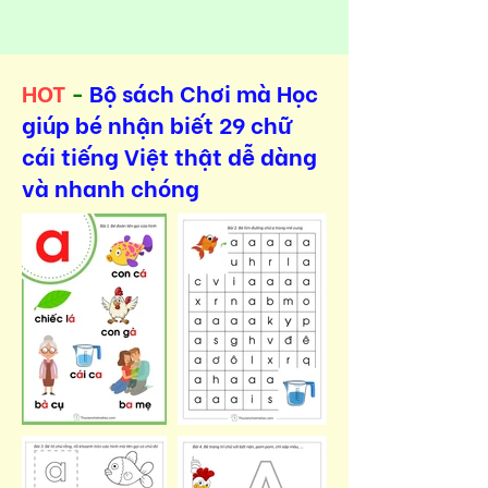
HOT
-
Bộ sách Chơi mà Học
giúp bé nhận biết 29 chữ
cái tiếng Việt thật dễ dàng
và nhanh chóng