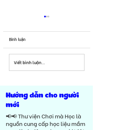
Bình luận
Tổng hợp 16 trang | Bé
Nhận biết số lượn
Viết bình luận...
làm quen nhận biết số
tập đếm 1-10 | Tr
trang trí cây hoa 
lượng 1 & 2 | Seri Học
Tết 2023 | VIP-
liệu hè 2023 Toán
Hướng dẫn cho người
mới
📢📢 Thư viện Chơi mà Học là
nguồn cung cấp học liệu mầm