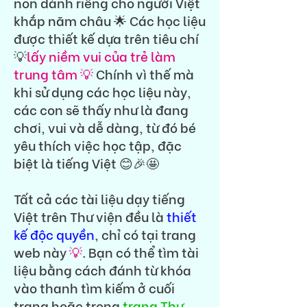
non dành riêng cho người Việt
khắp năm châu 🌟 Các học liệu
được thiết kế dựa trên tiêu chí
💡
lấy niềm vui của trẻ làm
trung tâm 💡
Chính vì thế mà
khi sử dụng các học liệu này,
các con sẽ thấy như là đang
chơi, vui và dễ dàng, từ đó bé
yêu thích việc học tập, đặc
biệt là tiếng Việt 😊🎉🤩
Tất cả các tài liệu dạy tiếng
Việt trên Thư viện đều là
thiết
kế độc quyền
, chỉ có tại trang
web này
💡
. Bạn có thể tìm tài
liệu bằng cách đánh từ khóa
vào thanh tìm kiếm ở cuối
trang hoặc trong
trang Thư