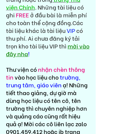
viện Chính
. Những tài liệu có
ghi
FREE
ở đầu bài là miễn phí
cho toàn thể cộng đồng.Các
tài liệu khác là tài liệu
VIP
có
thu phí. Ai chưa đăng ký tải
trọn kho tài liệu VIP thì
mời vào
đây nha
!
Thư viện có
nhận chèn thông
tin
vào học liệu cho
trường,
trung tâm, giáo viên
ạ! Những
tiết thao giảng, dự giờ mà
dùng học liệu có tên cô, tên
trường thì chuyên nghiệp hơn
và quảng cáo cũng rất hiệu
quả ạ! Mời các cô liên lạc zalo
0901.459.412
hoặc ib trang