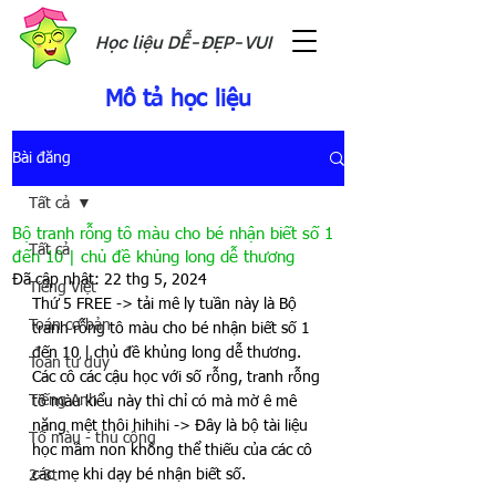
Học liệu DỄ-ĐẸP-VUI
Mô tả học liệu
Bài đăng
Tất cả
Bộ tranh rỗng tô màu cho bé nhận biết số 1
Tất cả
đến 10 | chủ đề khủng long dễ thương
Đã cập nhật:
22 thg 5, 2024
Tiếng Việt
Thứ 5 FREE -> tải mê ly tuần này là Bộ 
Toán cơ bản
tranh rỗng tô màu cho bé nhận biết số 1 
đến 10 | chủ đề khủng long dễ thương. 
Toán tư duy
Các cô các cậu học với số rỗng, tranh rỗng 
Tiếng Anh
tô màu kiểu này thì chỉ có mà mờ ê mê 
nặng mệt thôi hihihi -> Đây là bộ tài liệu 
Tô màu - thủ công
học mầm non không thể thiếu của các cô 
các mẹ khi dạy bé nhận biết số.
2-3t