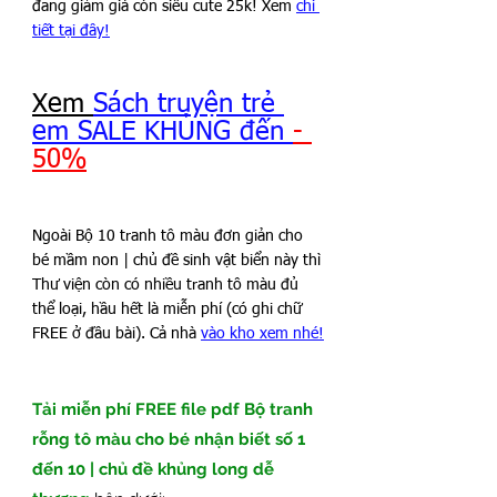
đang giảm giá còn siêu cute 25k! Xem 
chi 
tiết tại đây!
Xem 
Sách truyện trẻ 
em SALE KHỦNG đến 
- 
50%
Ngoài Bộ 10 tranh tô màu đơn giản cho 
bé mầm non | chủ đề sinh vật biển này thì 
Thư viện còn có nhiều tranh tô màu đủ 
thể loại, hầu hết là miễn phí (có ghi chữ 
FREE ở đầu bài). Cả nhà 
vào kho xem nhé!
Tải miễn phí FREE file pdf Bộ tranh 
rỗng tô màu cho bé nhận biết số 1 
đến 10 | chủ đề khủng long dễ 