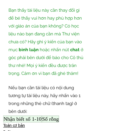
Bạn thấy tài liệu này cần thay đổi gì 
để bé thấy vui hơn hay phù hợp hơn 
với giáo án của bạn không? Có học 
liệu nào bạn đang cần mà Thư viện 
chưa có? Hãy ghi ý kiến của bạn vào 
mục 
bình luận
 hoặc nhấn nút 
chat
 ở 
góc phải bên dưới để báo cho Cô thủ 
thư nhé! Mọi ý kiến đều được trân 
trọng. Cảm ơn vì bạn đã ghé thăm!
Nếu bạn cần tài liệu có nội dung 
tương tự tài liệu này, hãy nhấn vào 1 
trong những thẻ chữ (thanh tag) ở 
bên dưới:
Nhận biết số 1-10
Số rỗng
Toán cơ bản