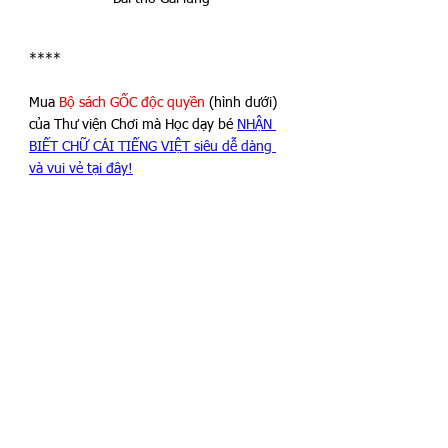
****
Mua 
Bộ sách GỐC độc quyền
 (hình dưới) 
của Thư viện Chơi mà Học dạy bé 
NHẬN 
BIẾT CHỮ CÁI TIẾNG VIỆT siêu dễ dàng 
và vui vẻ tại đây!