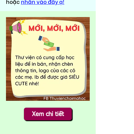
hoặc
nhấn vào đây ạ!
Xem chi tiết