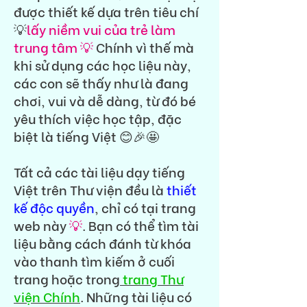
được thiết kế dựa trên tiêu chí
💡
lấy niềm vui của trẻ làm
trung tâm 💡
Chính vì thế mà
khi sử dụng các học liệu này,
các con sẽ thấy như là đang
chơi, vui và dễ dàng, từ đó bé
yêu thích việc học tập, đặc
biệt là tiếng Việt 😊🎉🤩
Tất cả các tài liệu dạy tiếng
Việt trên Thư viện đều là
thiết
kế độc quyền
, chỉ có tại trang
web này
💡
. Bạn có thể tìm tài
liệu bằng cách đánh từ khóa
vào thanh tìm kiếm ở cuối
trang hoặc trong
trang Thư
viện Chính
. Những tài liệu có