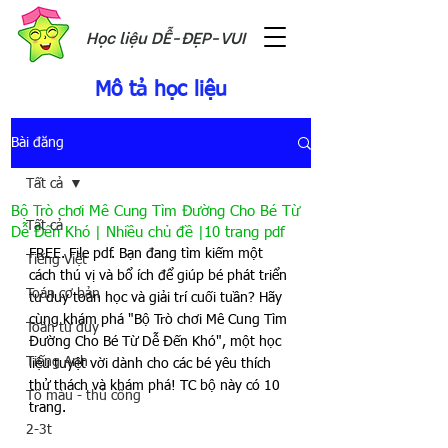
Học liệu DỄ-ĐẸP-VUI
Mô tả học liệu
Bài đăng
Tất cả
Bộ Trò chơi Mê Cung Tìm Đường Cho Bé Từ
Tất cả
Dễ Đến Khó | Nhiều chủ đề |10 trang pdf
FREE. File pdf. Bạn đang tìm kiếm một 
Tiếng Việt
cách thú vị và bổ ích để giúp bé phát triển 
Toán cơ bản
tư duy toán học và giải trí cuối tuần? Hãy 
cùng khám phá "Bộ Trò chơi Mê Cung Tìm 
Toán tư duy
Đường Cho Bé Từ Dễ Đến Khó", một học 
Tiếng Anh
liệu tuyệt vời dành cho các bé yêu thích 
thử thách và khám phá! TC bộ này có 10 
Tô màu - thủ công
trang.
2-3t