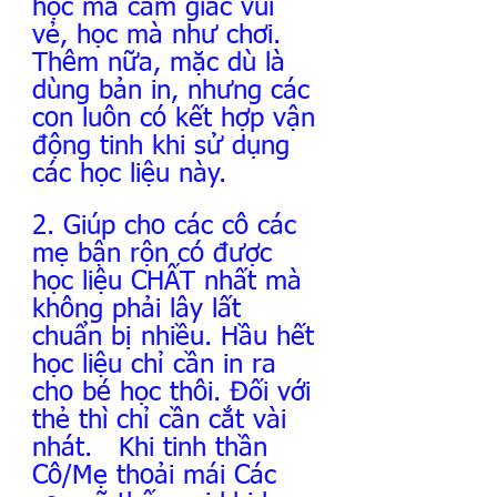
học mà cảm giác vui 
vẻ, học mà như chơi. 
Thêm nữa, mặc dù là 
dùng bản in, nhưng các 
con luôn có kết hợp vận 
động tinh khi sử dụng 
các học liệu này.
2. Giúp cho các cô các 
mẹ bận rộn có được 
học liệu CHẤT nhất mà 
không phải lây lất 
chuẩn bị nhiều. Hầu hết 
học liệu chỉ cần in ra 
cho bé học thôi. Đối với 
thẻ thì chỉ cần cắt vài 
nhát.   Khi tinh thần 
Cô/Mẹ thoải mái Các 