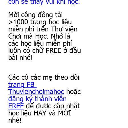
con sẽ thấy vui khi học.
Mời cộng đồng tải 
>1000 trang học liệu 
miễn phí trên Thư viện 
Chơi mà Học. Nhớ là 
các học liệu miễn phí 
luôn có chữ FREE ở đầu 
bài nhé!
Các cô các mẹ theo dõi 
trang FB 
Thuvienchoimahoc
 hoặc 
đăng ký thành viên 
FREE
 để được cập nhật 
học liệu HAY và MỚI 
nhé!