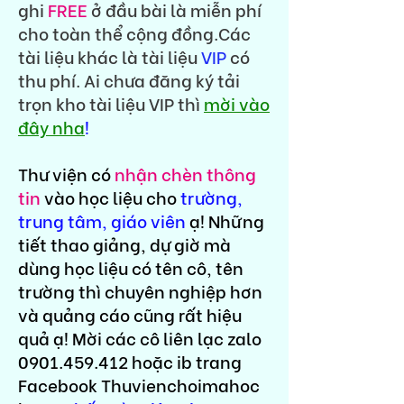
ghi
FREE
ở đầu bài là miễn phí
cho toàn thể cộng đồng.Các
tài liệu khác là tài liệu
VIP
có
thu phí. Ai chưa đăng ký tải
trọn kho tài liệu VIP thì
mời vào
đây nha
!
Thư viện có
nhận chèn thông
tin
vào học liệu cho
trường,
trung tâm, giáo viên
ạ! Những
tiết thao giảng, dự giờ mà
dùng học liệu có tên cô, tên
trường thì chuyên nghiệp hơn
và quảng cáo cũng rất hiệu
quả ạ! Mời các cô liên lạc zalo
0901.459.412
hoặc ib trang
Facebook Thuvienchoimahoc