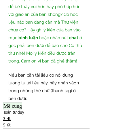
để bé thấy vui hơn hay phù hợp hơn 
với giáo án của bạn không? Có học 
liệu nào bạn đang cần mà Thư viện 
chưa có? Hãy ghi ý kiến của bạn vào 
mục 
bình luận
 hoặc nhấn nút 
chat
 ở 
góc phải bên dưới để báo cho Cô thủ 
thư nhé! Mọi ý kiến đều được trân 
trọng. Cảm ơn vì bạn đã ghé thăm!
Nếu bạn cần tài liệu có nội dung 
tương tự tài liệu này, hãy nhấn vào 1 
trong những thẻ chữ (thanh tag) ở 
bên dưới:
Mê cung
Toán tư duy
3-4t
5-6t