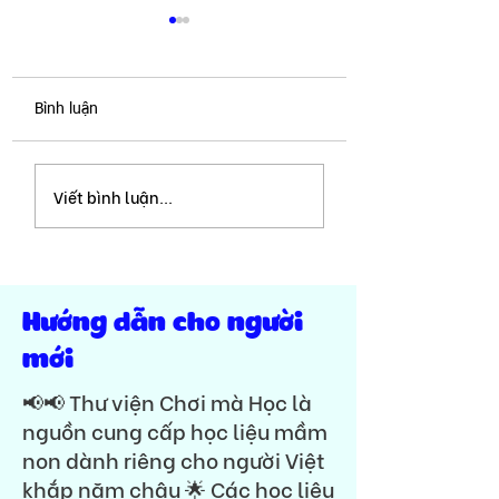
Bình luận
Mê cung | cấp độ
Trọn bộ mê cung 29
Viết bình luận...
chữ cái | Font in
thường | VIP-TV032
Hướng dẫn cho người
mới
📢📢 Thư viện Chơi mà Học là
nguồn cung cấp học liệu mầm
non dành riêng cho người Việt
khắp năm châu 🌟 Các học liệu