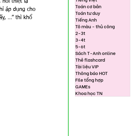
nói thiệt là 
Toán cơ bản
hỉ áp dụng cho 
Toán tư duy
ấy, …” thì khổ 
Tiếng Anh
Tô màu - thủ công
2-3t
3-4t
5-6t
Sách T-Anh online
Thẻ flashcard
Tài liệu VIP
Thông báo HOT
FIle tổng hợp
GAMEs
Khoa học TN