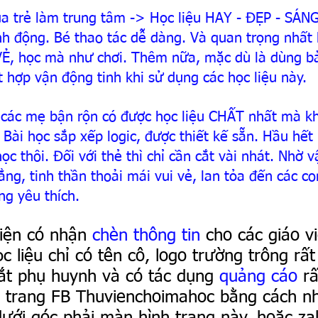
ủa trẻ làm trung tâm -> Học liệu HAY - ĐẸP - SÁNG
h động. Bé thao tác dễ dàng. Và quan trọng nhất 
Ẻ, học mà như chơi. Thêm nữa, mặc dù là dùng bả
t hợp vận động tinh khi sử dụng các học liệu này.
ô các mẹ bận rộn có được học liệu CHẤT nhất mà kh
. Bài học sắp xếp logic, được thiết kế sẵn. Hầu hết 
c thôi. Đối với thẻ thì chỉ cần cắt vài nhát. 
Nhờ v
ng, tinh thần thoải mái vui vẻ, lan tỏa đến các co
ng yêu thích.
iện có nhận 
chèn thông tin
 cho các giáo v
c liệu chỉ có tên cô, logo trường trông rất
ắt phụ huynh và có tác dụng 
quảng cáo
 r
ib trang FB Thuvienchoimahoc bằng cách n
ưới góc phải màn hình trang này, hoặc zal