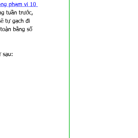
ong phạm vi 10 
g tuần trước, 
ẽ tự gạch đi 
 toàn bằng số 
ư sau: