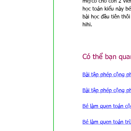
mẹ/cô cho con 2 viên 
học toán kiểu này b
bài học đầu tiên thôi
hihi.
Có thể bạn qua
Bài tập phép cộng p
Bài tập phép cộng p
Bé làm quen toán cộ
Bé làm quen toán trừ