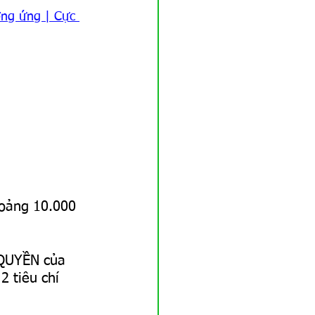
ơng ứng | Cực 
oảng 10.000 
 QUYỀN của 
2 tiêu chí 