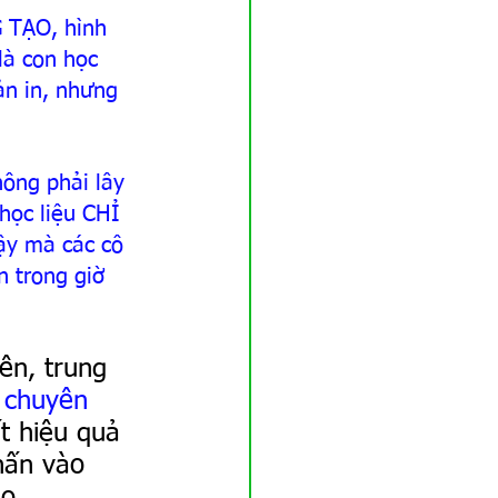
 TẠO, hình 
là con học 
n in, nhưng 
ông phải lây 
học liệu CHỈ 
ậy mà các cô 
n trong giờ 
iên, trung 
 
chuyên 
ất hiệu quả 
hấn vào 
o 