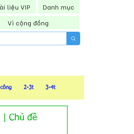
ài liệu VIP
Danh mục
Vì cộng đồng
 công
2-3t
3-4t
FIle tổng hợp
 | Chủ đề