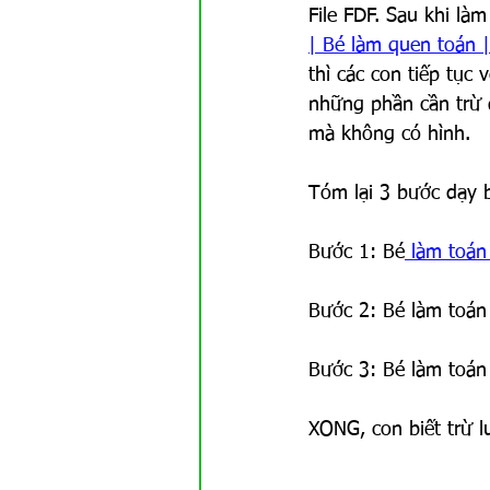
GAMEs
Khoa học TN
File FDF. Sau khi là
| Bé làm quen toán |
thì các con tiếp tục
những phần cần trừ đ
mà không có hình.
Tóm lại 3 bước dạy 
Bước 1: Bé
 làm toán
Bước 2: Bé làm toán 
Bước 3: Bé làm toán
XONG, con biết trừ l