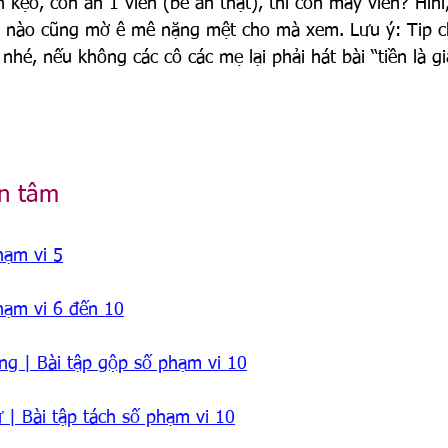
kẹo, con ăn 1 viên (bé ăn thật), thì còn mấy viên? Hihi, 
é nào cũng mờ ê mê nặng mệt cho mà xem. Lưu ý: Tip c
 nhé, nếu không các cô các mẹ lại phải hát bài “tiền là gi
n tâm
hạm vi 5
hạm vi 6 đến 10
ng | Bài tập gộp số phạm vi 10
 | Bài tập tách số phạm vi 10