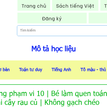
Trang chủ
Sách tiếng Việt
T
Đăng ký
Mô tả học liệu
ơ bản
Toán tư duy
Tiếng Anh
Tô màu - thủ
Thẻ flashcard
Tài liệu VIP
Thông báo HOT
ong phạm vi 10 | Bé làm quen toán
ái cây rau củ | Không gạch chéo