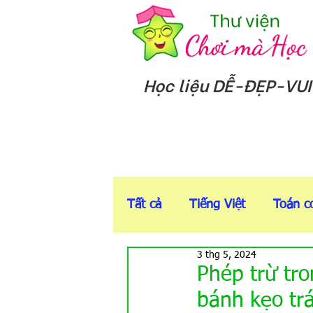
Học liệu DỄ-ĐẸP-VUI
Tất cả
Tiếng Việt
Toán c
3 thg 5, 2024
5-6t
Sách T-Anh online
Phép trừ tr
bánh kẹo tr