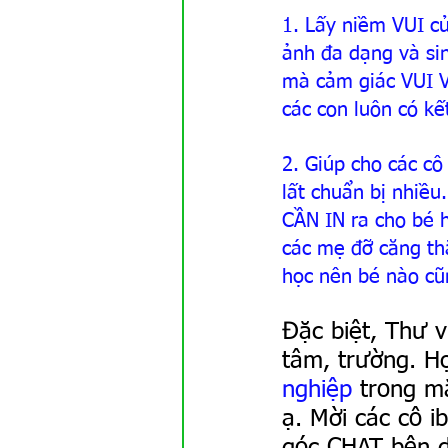
1. Lấy niềm VUI c
ảnh đa dạng và sin
mà cảm giác VUI V
các con luôn có kế
2. Giúp cho các c
lất chuẩn bị nhiều
CẦN IN ra cho bé họ
các mẹ đỡ căng thẳ
học nên bé nào cũ
Đặc biệt, Thư v
tâm, trường. Họ
nghiệp
 trong m
ạ. Mời các cô 
góc CHAT bên d