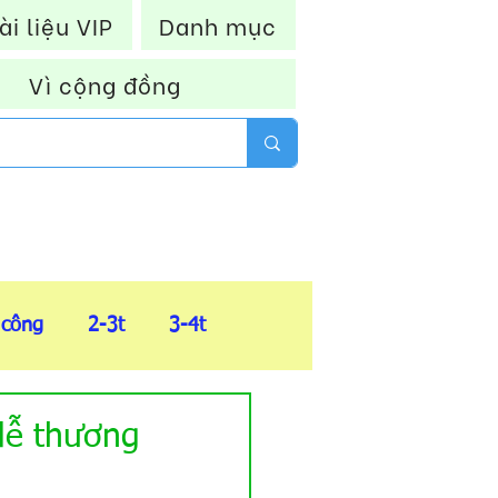
ài liệu VIP
Danh mục
Vì cộng đồng
 công
2-3t
3-4t
FIle tổng hợp
 dễ thương