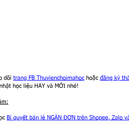
 dõi 
trang FB Thuvienchoimahoc
 hoặc 
đăng ký th
 nhật học liệu HAY và MỚI nhé!
âm:
ọc 
Bí quyết bán lẻ NGÀN ĐƠN trên Shopee, Zalo v