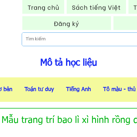
Trang chủ
Sách tiếng Việt
T
Đăng ký
Mô tả học liệu
ơ bản
Toán tư duy
Tiếng Anh
Tô màu - thủ
Thẻ flashcard
Tài liệu VIP
Thông báo HOT
Mẫu trang trí bao lì xì hình rồng