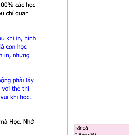
 100% các học 
êu chí quan 
u khi in, hình 
là con học 
n in, nhưng 
ông phải lây 
 với thẻ thì 
vui khi học.
 mà Học. Nhớ 
Tất cả
Tiếng Việt