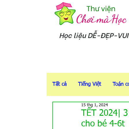
Học liệu DỄ-ĐẸP-VUI
Tất cả
Tiếng Việt
Toán c
15 thg 1, 2024
5-6t
Sách T-Anh online
TẾT 2024| 3 
cho bé 4-6t