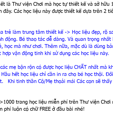
ết là Thư viện Chơi mà học tự thiết kế và sở hữu
n đây. Các học liệu này được thiết kế dựa trên 2 ti
a trẻ làm trung tâm thiết kế -> Học liệu đẹp, rõ sa
h động. Bé thao tác dễ dàng. Và quan trọng nhất 
ẻ, học mà như chơi. Thêm nữa, mặc dù là dùng bả
t hợp vận động tinh khi sử dụng các học liệu này.
ô các mẹ bận rộn có được học liệu CHẤT nhất mà kh
 Hầu hết học liệu chỉ cần in ra cho bé học thôi. Đối
át.   Khi tinh thần Cô/Mẹ thoải mái Các con sẽ thấy 
 >1000 trang học liệu miễn phí trên Thư viện Chơi
ễn phí luôn có chữ FREE ở đầu bài nhé!