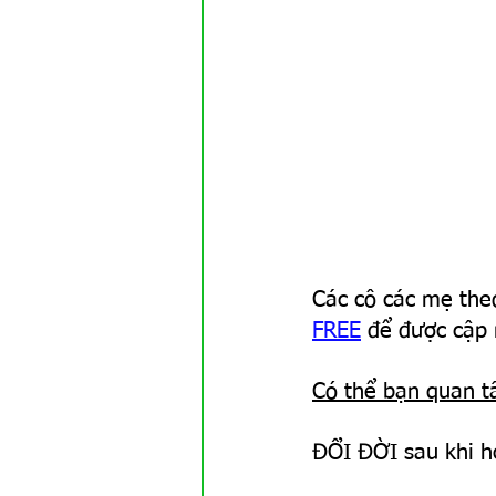
Các cô các mẹ theo
FREE
 để được cập
Có thể bạn quan t
ĐỔI ĐỜI sau khi h