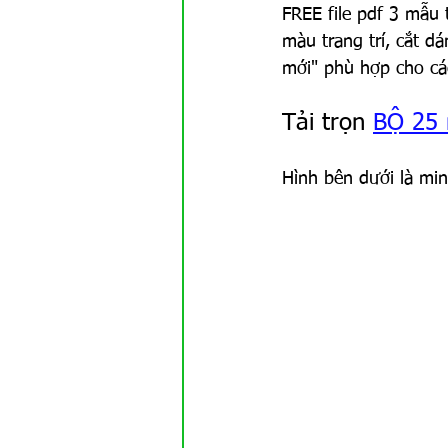
GAMEs
Khoa học TN
FREE file pdf 3 mẫu 
màu trang trí, cắt d
mới" phù hợp cho các
Tải trọn 
BỘ 25 
Hình bên dưới là minh