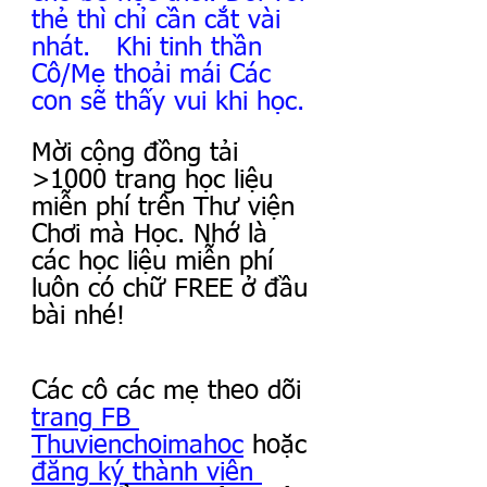
thẻ thì chỉ cần cắt vài 
nhát.   Khi tinh thần 
Cô/Mẹ thoải mái Các 
con sẽ thấy vui khi học.
Mời cộng đồng tải 
>1000 trang học liệu 
miễn phí trên Thư viện 
Chơi mà Học. Nhớ là 
các học liệu miễn phí 
luôn có chữ FREE ở đầu 
bài nhé!
Các cô các mẹ theo dõi 
trang FB 
Thuvienchoimahoc
 hoặc 
đăng ký thành viên 