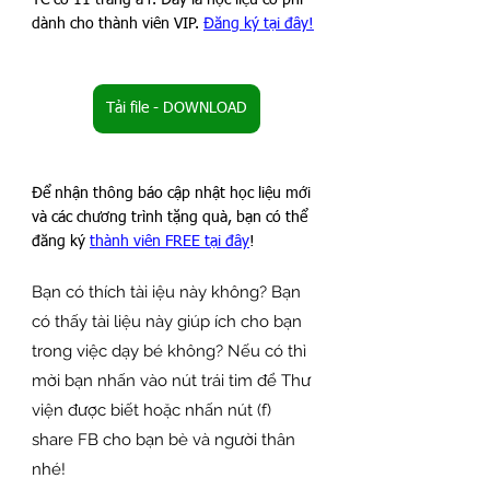
TC có 11 trang a4. Đây là học liệu có phí 
dành cho thành viên VIP
. 
Đăng ký tại đây!
Tải file - DOWNLOAD
Để nhận thông báo cập nhật học liệu mới 
và các chương trình tặng quà, bạn có thể 
đăng ký 
thành viên FREE tại đây
!
Bạn có thích tài iệu này không? Bạn 
có thấy tài liệu này giúp ích cho bạn 
trong việc dạy bé không? Nếu có thì 
mời bạn nhấn vào nút trái tim để Thư 
viện được biết hoặc nhấn nút (f) 
share FB cho bạn bè và người thân 
nhé!