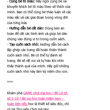
- 
Cùng bé tô màu:
 Hãy ngồi cùng bé và 
khuyến khích bé tô màu theo sở thích của 
mình. Bạn có thể cùng bé thảo luận về các 
màu sắc và các giai đoạn trong vòng đời 
của từng loài.
- 
Hướng dẫn bé cắt dán:
 Dùng kéo an 
toàn để cắt các hình ảnh và giúp bé dán 
chúng vào đúng vị trí trong cuốn sách.
- 
Tạo cuốn sách nhỏ:
 Hướng dẫn bé cách 
lắp ghép các trang đã hoàn thiện thành 
cuốn sách nhỏ. Bé có thể tự đánh số 
trang. Bé sẽ rất vui và tự hào khi nhìn 
thấy thành quả của mình. Hãy giữ những 
cuốn sách nhỏ này làm kỷ niệm cho con. 
***
Khám phá 
GAME chơi mà học | Bộ Lô tô 
số 1-10 | Bé vui học toán mầm non – 
toán tiền tiểu 
học là thiết kế siêu độc, chỉ 
có tại Thư viện Chơi mà Học.