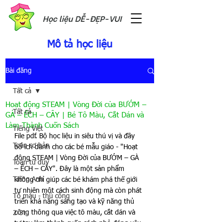
Học liệu DỄ-ĐẸP-VUI
Mô tả học liệu
Bài đăng
Tất cả
Hoạt động STEAM | Vòng Đời của BƯỚM –
Tất cả
GÀ – ẾCH – CÂY | Bé Tô Màu, Cắt Dán và
Làm Thành Cuốn Sách
Tiếng Việt
File pdf. Bộ học liệu in siêu thú vị và đầy 
Toán cơ bản
bổ ích dành cho các bé mẫu giáo - "Hoạt 
động STEAM | Vòng Đời của BƯỚM – GÀ 
Toán tư duy
– ẾCH – CÂY". Đây là một sản phẩm 
Tiếng Anh
không chỉ giúp các bé khám phá thế giới 
tự nhiên một cách sinh động mà còn phát 
Tô màu - thủ công
triển khả năng sáng tạo và kỹ năng thủ 
công thông qua việc tô màu, cắt dán và 
2-3t