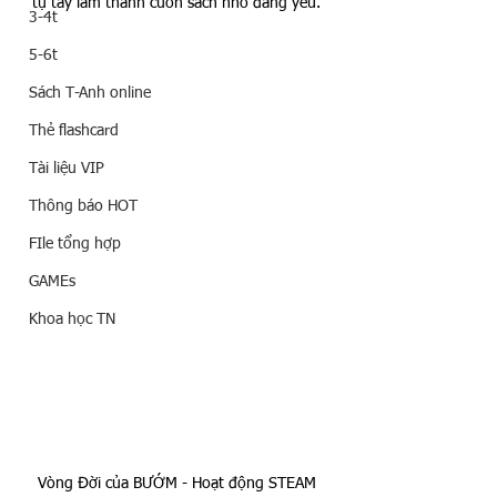
tự tay làm thành cuốn sách nhỏ đáng yêu. 
3-4t
5-6t
Sách T-Anh online
Thẻ flashcard
Tài liệu VIP
Thông báo HOT
FIle tổng hợp
GAMEs
Khoa học TN
Vòng Đời của BƯỚM - Hoạt động STEAM 