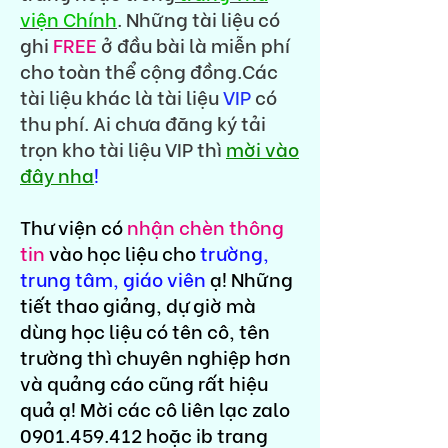
viện Chính
. Những tài liệu có
ghi
FREE
ở đầu bài là miễn phí
cho toàn thể cộng đồng.Các
tài liệu khác là tài liệu
VIP
có
thu phí. Ai chưa đăng ký tải
trọn kho tài liệu VIP thì
mời vào
đây nha
!
Thư viện có
nhận chèn thông
tin
vào học liệu cho
trường,
trung tâm, giáo viên
ạ! Những
tiết thao giảng, dự giờ mà
dùng học liệu có tên cô, tên
trường thì chuyên nghiệp hơn
và quảng cáo cũng rất hiệu
quả ạ! Mời các cô liên lạc zalo
0901.459.412
hoặc ib trang