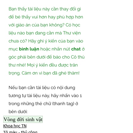
Bạn thấy tài liệu này cần thay đổi gì 
để bé thấy vui hơn hay phù hợp hơn 
với giáo án của bạn không? Có học 
liệu nào bạn đang cần mà Thư viện 
chưa có? Hãy ghi ý kiến của bạn vào 
mục 
bình luận
 hoặc nhấn nút 
chat
 ở 
góc phải bên dưới để báo cho Cô thủ 
thư nhé! Mọi ý kiến đều được trân 
trọng. Cảm ơn vì bạn đã ghé thăm!
Nếu bạn cần tài liệu có nội dung 
tương tự tài liệu này, hãy nhấn vào 1 
trong những thẻ chữ (thanh tag) ở 
bên dưới:
Vòng đời sinh vật
Khoa học TN
Tô màu - thủ công