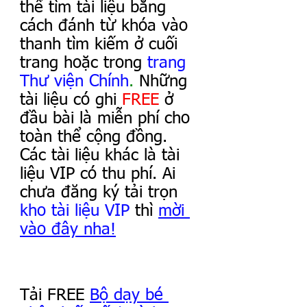
thể tìm tài liệu bằng 
cách đánh từ khóa vào 
thanh tìm kiếm ở cuối 
trang hoặc trong
trang 
Thư viện Chính
. 
Những 
tài liệu có ghi
FREE
ở 
đầu bài là miễn phí cho 
toàn thể cộng đồng. 
Các tài liệu khác là tài 
liệu VIP có thu phí. Ai 
chưa đăng ký tải trọn 
kho tài liệu
VIP
 thì
mời 
vào đây nha
!
Tải FREE 
Bộ dạy bé 