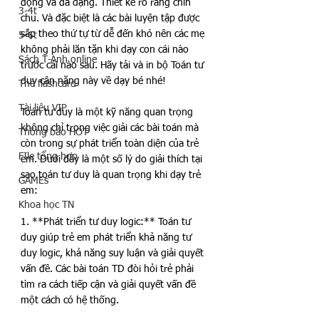
động và đa dạng. Thiết kế rõ ràng chỉn 
3-4t
chu. Và đặc biệt là các bài luyện tập được 
sắp theo thứ tự từ dễ đến khó nên các mẹ 
5-6t
không phải lăn tặn khi dạy con cái nào 
Sách T-Anh online
trước cái nào sau. Hãy tải và in bộ Toán tư 
duy cận nặng này về dạy bé nhé! 
Thẻ flashcard
Tài liệu VIP
Toán tư duy là một kỹ năng quan trọng 
không chỉ trong việc giải các bài toán mà 
Thông báo HOT
còn trong sự phát triển toàn diện của trẻ 
FIle tổng hợp
em. Dưới đây là một số lý do giải thích tại 
sao toán tư duy là quan trọng khi dạy trẻ 
GAMEs
em:
Khoa học TN
1. **Phát triển tư duy logic:** Toán tư 
duy giúp trẻ em phát triển khả năng tư 
duy logic, khả năng suy luận và giải quyết 
vấn đề. Các bài toán TD đòi hỏi trẻ phải 
tìm ra cách tiếp cận và giải quyết vấn đề 
một cách có hệ thống.