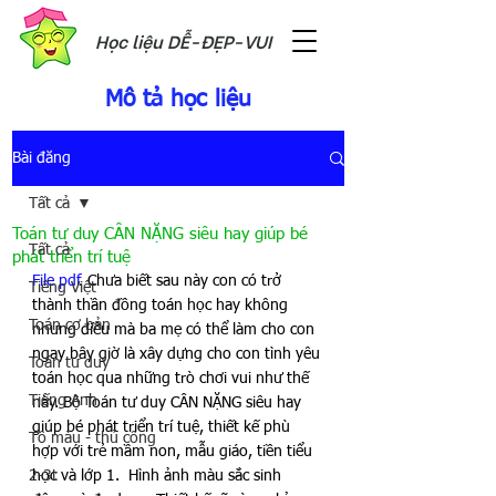
Học liệu DỄ-ĐẸP-VUI
Mô tả học liệu
Bài đăng
Tất cả
Toán tư duy CÂN NẶNG siêu hay giúp bé
Tất cả
phát triển trí tuệ
File pdf
. Chưa biết sau này con có trở 
Tiếng Việt
thành thần đồng toán học hay không 
Toán cơ bản
nhưng điều mà ba mẹ có thể làm cho con 
ngay bây giờ là xây dựng cho con tình yêu 
Toán tư duy
toán học qua những trò chơi vui như thế 
Tiếng Anh
này. Bộ Toán tư duy CÂN NẶNG siêu hay 
giúp bé phát triển trí tuệ, thiết kế phù 
Tô màu - thủ công
hợp với trẻ mầm non, mẫu giáo, tiền tiểu 
2-3t
học và lớp 1.  Hình ảnh màu sắc sinh 