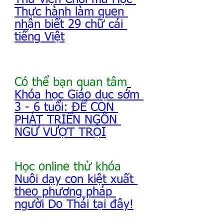
Thực hành làm quen 
nhận biết 29 chữ cái 
tiếng Việt
Có thể bạn quan tâm
Khóa học Giáo dục sớm 
3 - 6 tuổi: ĐỂ CON 
PHÁT TRIỂN NGÔN 
NGỮ VƯỢT TRỘI
Học online thử khóa 
Nuôi dạy con kiệt xuất 
theo phương pháp 
người Do Thái tại đây!