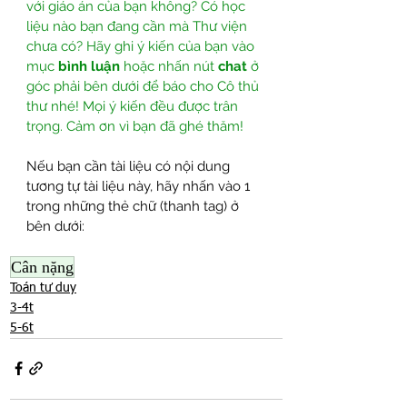
với giáo án của bạn không? Có học 
liệu nào bạn đang cần mà Thư viện 
chưa có? Hãy ghi ý kiến của bạn vào 
mục 
bình luận
 hoặc nhấn nút 
chat
 ở 
góc phải bên dưới để báo cho Cô thủ 
thư nhé! Mọi ý kiến đều được trân 
trọng. Cảm ơn vì bạn đã ghé thăm!
Nếu bạn cần tài liệu có nội dung 
tương tự tài liệu này, hãy nhấn vào 1 
trong những thẻ chữ (thanh tag) ở 
bên dưới:
Cân nặng
Toán tư duy
3-4t
5-6t