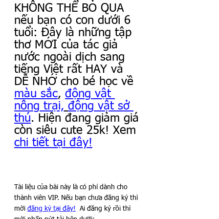
KHÔNG THỂ BỎ QUA 
nếu bạn có con dưới 6 
tuổi: Đây là những tập 
thơ MỚI của tác giả 
nước ngoài dịch sang 
tiếng Việt rất HAY và 
DỄ NHỚ cho bé học về 
màu sắc
, 
động vật 
nông trại,
động vật sở 
thú
. Hiện đang giảm giá 
còn siêu cute 25k! Xem 
chi tiết tại đây!
Tài liệu của bài này là có phí dành cho 
thành viên VIP. Nếu bạn chưa đăng ký thì 
mời 
đăng ký tại đây!
  Ai đăng ký rồi thì 