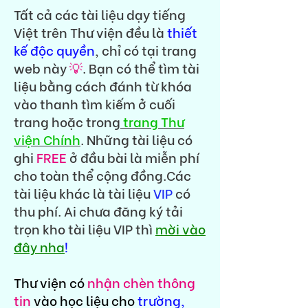
Tất cả các tài liệu dạy tiếng
Việt trên Thư viện đều là
thiết
kế độc quyền
, chỉ có tại trang
web này
💡
. Bạn có thể tìm tài
liệu bằng cách đánh từ khóa
vào thanh tìm kiếm ở cuối
trang hoặc trong
trang Thư
viện Chính
. Những tài liệu có
ghi
FREE
ở đầu bài là miễn phí
cho toàn thể cộng đồng.Các
tài liệu khác là tài liệu
VIP
có
thu phí. Ai chưa đăng ký tải
trọn kho tài liệu VIP thì
mời vào
đây nha
!
Thư viện có
nhận chèn thông
tin
vào học liệu cho
trường,