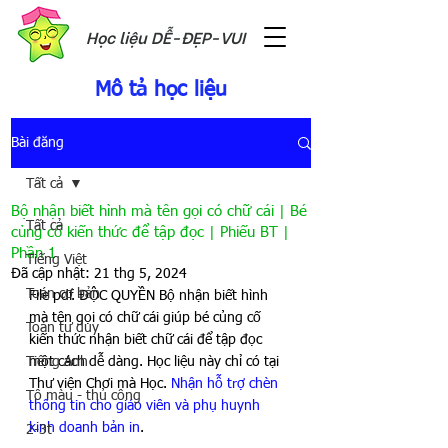
Học liệu DỄ-ĐẸP-VUI
Mô tả học liệu
Bài đăng
Tất cả
Bộ nhận biết hình mà tên gọi có chữ cái | Bé
Tất cả
củng cố kiến thức để tập đọc | Phiếu BT |
Phần 1
Tiếng Việt
Đã cập nhật:
21 thg 5, 2024
Toán cơ bản
File pdf. ĐỘC QUYỀN Bộ nhận biết hình 
mà tên gọi có chữ cái giúp bé củng cố 
Toán tư duy
kiến thức nhận biết chữ cái để tập đọc 
Tiếng Anh
một cách dễ dàng. Học liệu này chỉ có tại 
Thư viện Chơi mà Học. 
Nhận hỗ trợ chèn 
Tô màu - thủ công
thông tin cho giáo viên và phụ huynh 
kinh doanh bản in
. 
2-3t