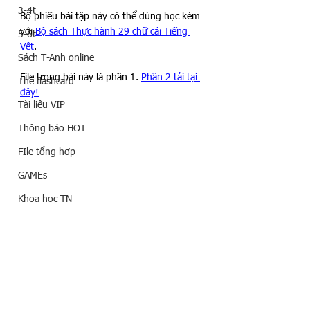
3-4t
Bộ phiếu bài tập này có thể dùng học kèm 
với 
Bộ sách Thực hành 29 chữ cái Tiếng 
5-6t
Vệt
.
Sách T-Anh online
File trong bài này là phần 1. 
Phần 2 tải tại 
Thẻ flashcard
đây!
Tài liệu VIP
Thông báo HOT
FIle tổng hợp
GAMEs
Khoa học TN