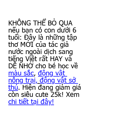
KHÔNG THỂ BỎ QUA 
nếu bạn có con dưới 6 
tuổi: Đây là những tập 
thơ MỚI của tác giả 
nước ngoài dịch sang 
tiếng Việt rất HAY và 
DỄ NHỚ cho bé học về 
màu sắc
, 
động vật 
nông trại,
động vật sở 
thú
. Hiện đang giảm giá 
còn siêu cute 25k! Xem 
chi tiết tại đây!