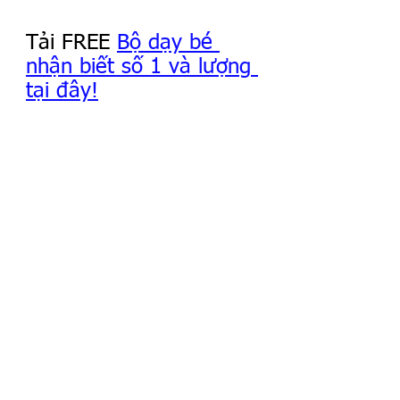
Tải FREE 
Bộ dạy bé 
nhận biết số 1 và lượng 
tại đây!