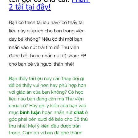
2 tải tại đây!
Bạn có thích tài iệu này? có thấy tài 
liệu này giúp ích cho bạn trong việc 
dạy bé không? Nếu có thì mời bạn 
nhấn vào nút trái tim để Thư viện 
được biết hoặc nhấn nút (f) share FB 
cho bạn bè và người thân nhé! 
Bạn thấy tài liệu này cần thay đổi gì 
để bé thấy vui hơn hay phù hợp hơn 
với giáo án của bạn không? Có học 
liệu nào bạn đang cần mà Thư viện 
chưa có? Hãy ghi ý kiến của bạn vào 
mục 
bình luận
 hoặc nhấn nút 
chat
 ở 
góc phải bên dưới để báo cho Cô thủ 
thư nhé! Mọi ý kiến đều được trân 
trọng. Cảm ơn vì bạn đã ghé thăm!