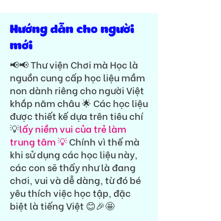
Việt | Hình bé trai bé
gái | 15 trang A4
Hướng dẫn cho người
mới
📢📢 Thư viện Chơi mà Học là
nguồn cung cấp học liệu mầm
non dành riêng cho người Việt
khắp năm châu 🌟 Các học liệu
được thiết kế dựa trên tiêu chí
💡
lấy niềm vui của trẻ làm
trung tâm 💡
Chính vì thế mà
khi sử dụng các học liệu này,
các con sẽ thấy như là đang
chơi, vui và dễ dàng, từ đó bé
yêu thích việc học tập, đặc
biệt là tiếng Việt 😊🎉🤩