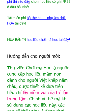
phí thì vào đây
, 
chọn học liệu có ghi FREE 
ở đầu bài nhé!
Tải miễn phí 
Bộ thẻ hs 11 phụ âm chữ 
HOA
 tại đây!
MUA BẢN IN 
học liệu chơi mà học tại đây!
Hướng dẫn cho người mới:
Thư viện Chơi mà Học là nguồn 
cung cấp học liệu mầm non 
dành cho người Việt khắp năm 
châu, được thiết kế dựa trên 
tiêu chí 
lấy niềm vui của trẻ làm 
trung tâm
. Chính vì thế mà khi 
sử dụng các học liệu này, các 