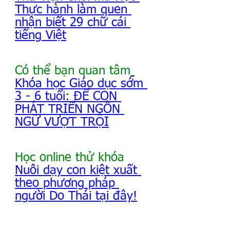
Thực hành làm quen 
nhận biết 29 chữ cái 
tiếng Việt
Có thể bạn quan tâm
Khóa học Giáo dục sớm 
3 - 6 tuổi: ĐỂ CON 
PHÁT TRIỂN NGÔN 
NGỮ VƯỢT TRỘI
Học online thử khóa 
Nuôi dạy con kiệt xuất 
theo phương pháp 
người Do Thái tại đây!