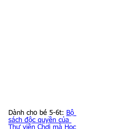
Dành cho bé 5-6t: 
Bộ 
sách độc quyền của 
Thư viện Chơi mà Học 