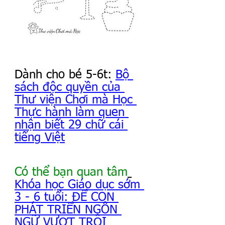
Dành cho bé 5-6t: 
Bộ 
sách độc quyền của 
Thư viện Chơi mà Học 
Thực hành làm quen 
nhận biết 29 chữ cái 
tiếng Việt
Có thể bạn quan tâm
Khóa học Giáo dục sớm 
3 - 6 tuổi: ĐỂ CON 
PHÁT TRIỂN NGÔN 
NGỮ VƯỢT TRỘI