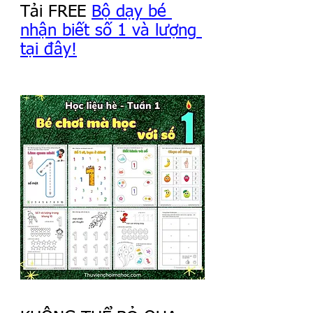
Tải FREE 
Bộ dạy bé 
nhận biết số 1 và lượng 
tại đây!