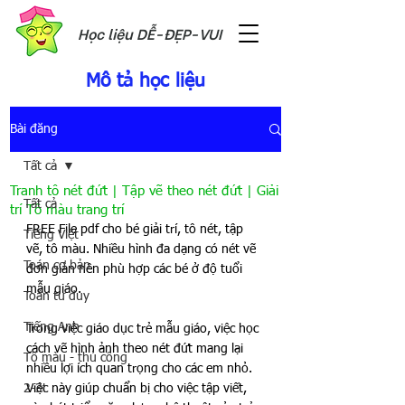
Học liệu DỄ-ĐẸP-VUI
Mô tả học liệu
Bài đăng
Tất cả
Tranh tô nét đứt | Tập vẽ theo nét đứt | Giải
Tất cả
trí Tô màu trang trí
FREE File pdf cho bé giải trí, tô nét, tập 
Tiếng Việt
vẽ, tô màu. Nhiều hình đa dạng có nét vẽ 
Toán cơ bản
đơn giản nên phù hợp các bé ở độ tuổi 
mẫu giáo.
Toán tư duy
Tiếng Anh
Trong việc giáo dục trẻ mẫu giáo, việc học 
cách vẽ hình ảnh theo nét đứt mang lại 
Tô màu - thủ công
nhiều lợi ích quan trọng cho các em nhỏ. 
2-3t
Việc này giúp chuẩn bị cho việc tập viết, 