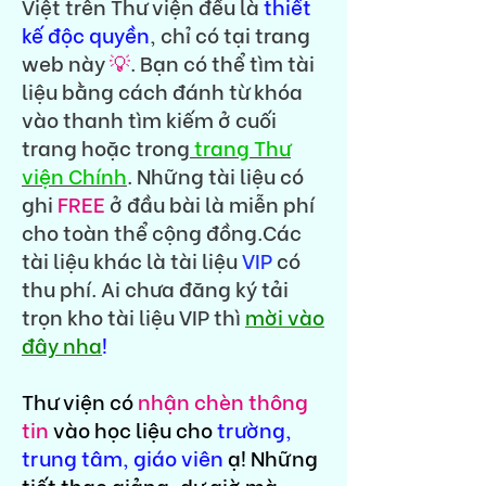
Việt trên Thư viện đều là
thiết
kế độc quyền
, chỉ có tại trang
web này
💡
. Bạn có thể tìm tài
liệu bằng cách đánh từ khóa
vào thanh tìm kiếm ở cuối
trang hoặc trong
trang Thư
viện Chính
. Những tài liệu có
ghi
FREE
ở đầu bài là miễn phí
cho toàn thể cộng đồng.Các
tài liệu khác là tài liệu
VIP
có
thu phí. Ai chưa đăng ký tải
trọn kho tài liệu VIP thì
mời vào
đây nha
!
Thư viện có
nhận chèn thông
tin
vào học liệu cho
trường,
trung tâm, giáo viên
ạ! Những
tiết thao giảng, dự giờ mà