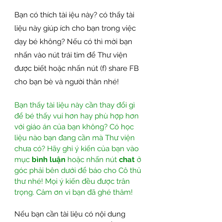
Bạn có thích tài iệu này? có thấy tài 
liệu này giúp ích cho bạn trong việc 
dạy bé không? Nếu có thì mời bạn 
nhấn vào nút trái tim để Thư viện 
được biết hoặc nhấn nút (f) share FB 
cho bạn bè và người thân nhé! 
Bạn thấy tài liệu này cần thay đổi gì 
để bé thấy vui hơn hay phù hợp hơn 
với giáo án của bạn không? Có học 
liệu nào bạn đang cần mà Thư viện 
chưa có? Hãy ghi ý kiến của bạn vào 
mục 
bình luận
 hoặc nhấn nút 
chat
 ở 
góc phải bên dưới để báo cho Cô thủ 
thư nhé! Mọi ý kiến đều được trân 
trọng. Cảm ơn vì bạn đã ghé thăm!
Nếu bạn cần tài liệu có nội dung 