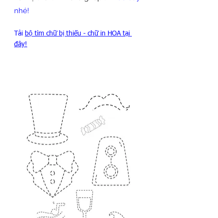
nhé!
Tải 
bộ tìm chữ bị thiếu - chữ in HOA tại 
đây!