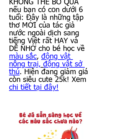
KHÔNG THỂ BỎ QUA 
nếu bạn có con dưới 6 
tuổi: Đây là những tập 
thơ MỚI của tác giả 
nước ngoài dịch sang 
tiếng Việt rất HAY và 
DỄ NHỚ cho bé học về 
màu sắc
, 
động vật 
nông trại,
động vật sở 
thú
. Hiện đang giảm giá 
còn siêu cute 25k! Xem 
chi tiết tại đây!