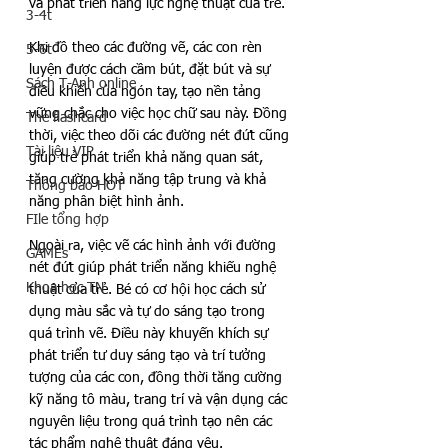
và phát triển năng lực nghệ thuật của trẻ.
3-4t
Khi đồ theo các đường vẽ, các con rèn 
5-6t
luyện được cách cầm bút, đặt bút và sự 
Sách T-Anh online
điều khiển của ngón tay, tạo nền tảng 
vững chắc cho việc học chữ sau này. Đồng 
Thẻ flashcard
thời, việc theo dõi các đường nét đứt cũng 
Tài liệu VIP
giúp trẻ phát triển khả năng quan sát, 
tăng cường khả năng tập trung và khả 
Thông báo HOT
năng phân biệt hình ảnh.
FIle tổng hợp
Ngoài ra, việc vẽ các hình ảnh với đường 
GAMEs
nét đứt giúp phát triển năng khiếu nghệ 
Khoa học TN
thuật của trẻ. Bé có cơ hội học cách sử 
dụng màu sắc và tự do sáng tạo trong 
quá trình vẽ. Điều này khuyến khích sự 
phát triển tư duy sáng tạo và trí tưởng 
tượng của các con, đồng thời tăng cường 
kỹ năng tô màu, trang trí và vận dụng các 
nguyên liệu trong quá trình tạo nên các 
tác phẩm nghệ thuật đáng yêu.