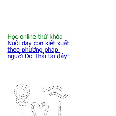
Học online thử khóa 
Nuôi dạy con kiệt xuất 
theo phương pháp 
người Do Thái tại đây!